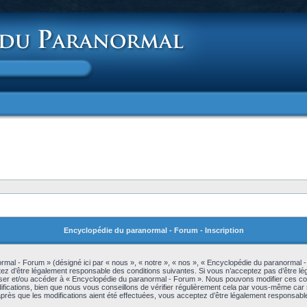
Encyclopédie du paranormal - Forum - Inscription
mal - Forum » (désigné ici par « nous », « notre », « nos », « Encyclopédie du paranormal 
z d’être légalement responsable des conditions suivantes. Si vous n’acceptez pas d’être lé
iliser et/ou accéder à « Encyclopédie du paranormal - Forum ». Nous pouvons modifier ces c
ications, bien que nous vous conseillons de vérifier régulièrement cela par vous-même car s
rès que les modifications aient été effectuées, vous acceptez d’être légalement responsable