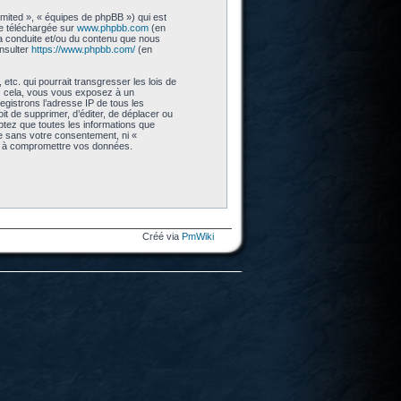
imited », « équipes de phpBB ») qui est
re téléchargée sur
www.phpbb.com
(en
 la conduite et/ou du contenu que nous
nsulter
https://www.phpbb.com/
(en
tc. qui pourrait transgresser les lois de
as cela, vous vous exposez à un
gistrons l’adresse IP de tous les
t de supprimer, d’éditer, de déplacer ou
eptez que toutes les informations que
ie sans votre consentement, ni «
nt à compromettre vos données.
Créé via
PmWiki