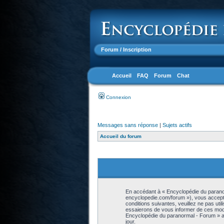
Forum
/ Inscription
Accueil
FAQ
Forum
Chat
Connexion
Messages sans réponse
|
Sujets actifs
Accueil du forum
En accédant à « Encyclopédie du paranor
encyclopedie.com/forum »), vous accepte
conditions suivantes, veuillez ne pas ut
essaierons de vous informer de ces modif
Encyclopédie du paranormal - Forum » ap
jour.