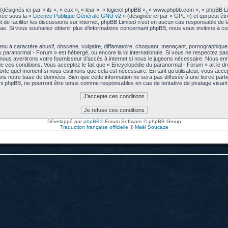
signés ici par « ils », « eux », « leur », « logiciel phpBB », « www.phpbb.com », « phpBB L
arée sous la «
Licence Publique Générale GNU v2
» (désignée ici par « GPL ») et qui peut êt
ut de faciliter les discussions sur internet, phpBB Limited n’est en aucun cas responsable de
s. Si vous souhaitez obtenir plus d’informations concernant phpBB, nous vous invitons à co
u à caractère abusif, obscène, vulgaire, diffamatoire, choquant, menaçant, pornographique, e
u paranormal - Forum » est hébergé, ou encore la loi internationale. Si vous ne respectez p
us avertirons votre fournisseur d’accès à internet si nous le jugeons nécessaire. Nous enre
 ces conditions. Vous acceptez le fait que « Encyclopédie du paranormal - Forum » ait le droi
mporte quel moment si nous estimons que cela est nécessaire. En tant qu’utilisateur, vous acc
ns notre base de données. Bien que cette information ne sera pas diffusée à une tierce part
ni phpBB, ne pourront être tenus comme responsables en cas de tentative de piratage visa
Développé par
phpBB
® Forum Software © phpBB Group
Traduction française officielle
©
Maël Soucaze