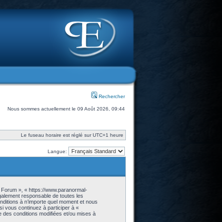
Rechercher
Nous sommes actuellement le 09 Août 2026, 09:44
Le fuseau horaire est réglé sur UTC+1 heure
Langue:
- Forum », « https://www.paranormal-
galement responsable de toutes les
onditions à n’importe quel moment et nous
i vous continuez à participer à «
 des conditions modifiées et/ou mises à