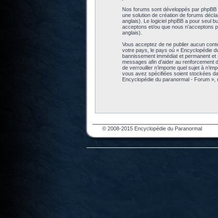
Nos forums sont développés par phpBB (dé
une solution de création de forums décl
anglais). Le logiciel phpBB a pour seul b
acceptons et/ou que nous n’acceptons pa
anglais).
Vous acceptez de ne publier aucun conten
votre pays, le pays où « Encyclopédie d
bannissement immédiat et permanent et no
messages afin d’aider au renforcement de
de verrouiller n’importe quel sujet à n’i
vous avez spécifiées soient stockées da
Encyclopédie du paranormal - Forum », 
© 2008-2015 Encyclopédie du Paranormal