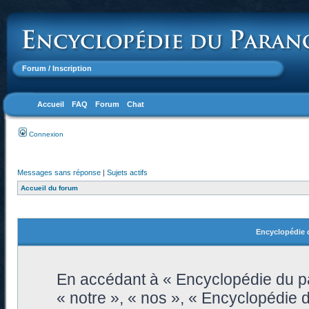
Forum
/ Inscription
Accueil
FAQ
Forum
Chat
Connexion
Messages sans réponse
|
Sujets actifs
Accueil du forum
Encyclopédie d
En accédant à « Encyclopédie du pa
« notre », « nos », « Encyclopédie 