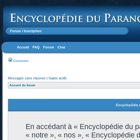
Forum
/ Inscription
Accueil
FAQ
Forum
Chat
Connexion
Messages sans réponse
|
Sujets actifs
Accueil du forum
Encyclopédie d
En accédant à « Encyclopédie du pa
« notre », « nos », « Encyclopédie 