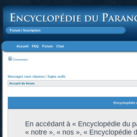
Forum
/ Inscription
Accueil
FAQ
Forum
Chat
Connexion
Messages sans réponse
|
Sujets actifs
Accueil du forum
Encyclopédie d
En accédant à « Encyclopédie du pa
« notre », « nos », « Encyclopédie 