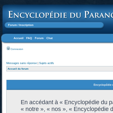
Forum
/ Inscription
Accueil
FAQ
Forum
Chat
Connexion
Messages sans réponse
|
Sujets actifs
Accueil du forum
Encyclopédie d
En accédant à « Encyclopédie du pa
« notre », « nos », « Encyclopédie 