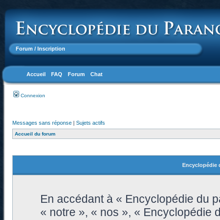
Forum
/ Inscription
Accueil
FAQ
Forum
Chat
Connexion
Messages sans réponse
|
Sujets actifs
Accueil du forum
Encyclopédie d
En accédant à « Encyclopédie du pa
« notre », « nos », « Encyclopédie 