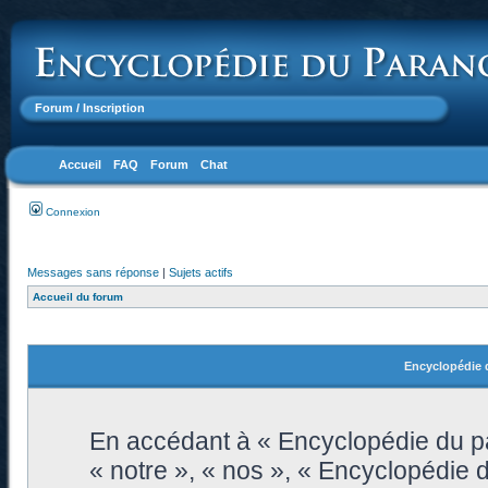
Forum
/ Inscription
Accueil
FAQ
Forum
Chat
Connexion
Messages sans réponse
|
Sujets actifs
Accueil du forum
Encyclopédie d
En accédant à « Encyclopédie du pa
« notre », « nos », « Encyclopédie 