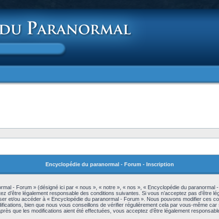
Encyclopédie du paranormal - Forum - Inscription
mal - Forum » (désigné ici par « nous », « notre », « nos », « Encyclopédie du paranormal 
z d’être légalement responsable des conditions suivantes. Si vous n’acceptez pas d’être lé
iliser et/ou accéder à « Encyclopédie du paranormal - Forum ». Nous pouvons modifier ces c
ications, bien que nous vous conseillons de vérifier régulièrement cela par vous-même car s
rès que les modifications aient été effectuées, vous acceptez d’être légalement responsable