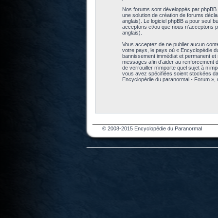
Nos forums sont développés par phpBB (dé
une solution de création de forums décl
anglais). Le logiciel phpBB a pour seul b
acceptons et/ou que nous n’acceptons pa
anglais).
Vous acceptez de ne publier aucun conten
votre pays, le pays où « Encyclopédie d
bannissement immédiat et permanent et no
messages afin d’aider au renforcement de
de verrouiller n’importe quel sujet à n’i
vous avez spécifiées soient stockées da
Encyclopédie du paranormal - Forum », 
© 2008-2015 Encyclopédie du Paranormal