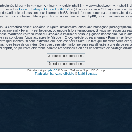
signés ici par « ils », « eux », « leur », « logiciel phpBB », « www.phpbb.com », « phpBB L
arée sous la «
Licence Publique Générale GNU v2
» (désignée ici par « GPL ») et qui peut êt
ut de faciliter les discussions sur internet, phpBB Limited n’est en aucun cas responsable de
s. Si vous souhaitez obtenir plus d’informations concernant phpBB, nous vous invitons à co
u à caractère abusif, obscène, vulgaire, diffamatoire, choquant, menaçant, pornographique, e
u paranormal - Forum » est hébergé, ou encore la loi internationale. Si vous ne respectez p
us avertirons votre fournisseur d’accès à internet si nous le jugeons nécessaire. Nous enre
 ces conditions. Vous acceptez le fait que « Encyclopédie du paranormal - Forum » ait le droi
mporte quel moment si nous estimons que cela est nécessaire. En tant qu’utilisateur, vous acc
ns notre base de données. Bien que cette information ne sera pas diffusée à une tierce part
ni phpBB, ne pourront être tenus comme responsables en cas de tentative de piratage visa
Développé par
phpBB
® Forum Software © phpBB Group
Traduction française officielle
©
Maël Soucaze