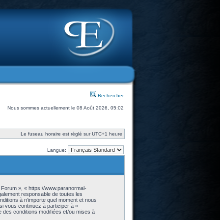
Rechercher
Nous sommes actuellement le 08 Août 2026, 05:02
Le fuseau horaire est réglé sur UTC+1 heure
Langue:
- Forum », « https://www.paranormal-
galement responsable de toutes les
onditions à n’importe quel moment et nous
i vous continuez à participer à «
 des conditions modifiées et/ou mises à