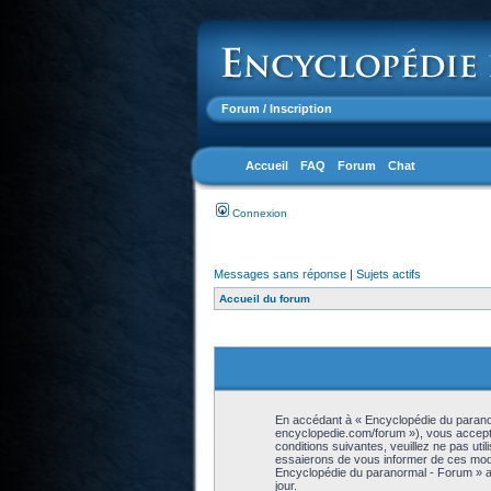
Forum
/ Inscription
Accueil
FAQ
Forum
Chat
Connexion
Messages sans réponse
|
Sujets actifs
Accueil du forum
En accédant à « Encyclopédie du paranor
encyclopedie.com/forum »), vous accepte
conditions suivantes, veuillez ne pas ut
essaierons de vous informer de ces modif
Encyclopédie du paranormal - Forum » ap
jour.