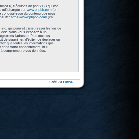
imited », « équipes de phpBB ») qui est
re téléchargée sur
www.phpbb.com
(en
 la conduite et/ou du contenu que nous
nsulter
https://www.phpbb.com/
(en
tc. qui pourrait transgresser les lois de
as cela, vous vous exposez à un
gistrons l’adresse IP de tous les
t de supprimer, d’éditer, de déplacer ou
eptez que toutes les informations que
ie sans votre consentement, ni «
nt à compromettre vos données.
Créé via
PmWiki