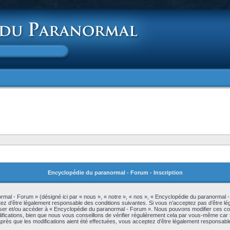
Encyclopédie du paranormal - Forum - Inscription
mal - Forum » (désigné ici par « nous », « notre », « nos », « Encyclopédie du paranormal 
z d’être légalement responsable des conditions suivantes. Si vous n’acceptez pas d’être lé
iliser et/ou accéder à « Encyclopédie du paranormal - Forum ». Nous pouvons modifier ces c
ications, bien que nous vous conseillons de vérifier régulièrement cela par vous-même car s
rès que les modifications aient été effectuées, vous acceptez d’être légalement responsable