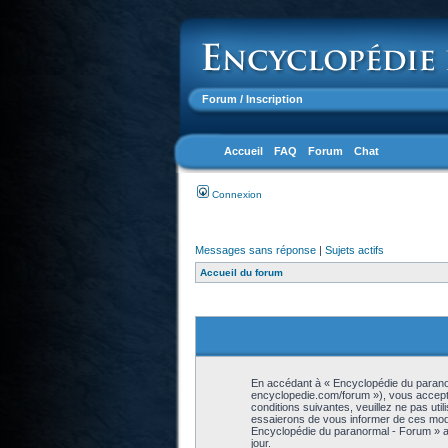
Forum
/ Inscription
Accueil
FAQ
Forum
Chat
Connexion
Messages sans réponse
|
Sujets actifs
Accueil du forum
En accédant à « Encyclopédie du paranor
encyclopedie.com/forum »), vous accepte
conditions suivantes, veuillez ne pas ut
essaierons de vous informer de ces modif
Encyclopédie du paranormal - Forum » ap
jour.