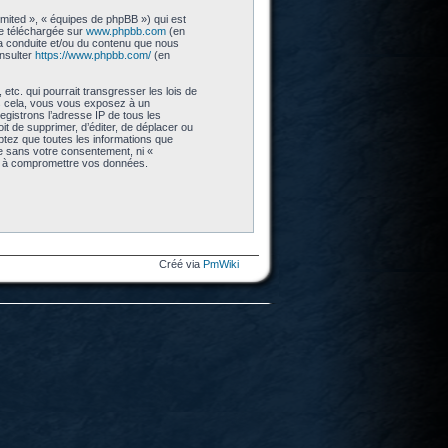
imited », « équipes de phpBB ») qui est
re téléchargée sur
www.phpbb.com
(en
 la conduite et/ou du contenu que nous
nsulter
https://www.phpbb.com/
(en
tc. qui pourrait transgresser les lois de
as cela, vous vous exposez à un
gistrons l’adresse IP de tous les
t de supprimer, d’éditer, de déplacer ou
eptez que toutes les informations que
ie sans votre consentement, ni «
nt à compromettre vos données.
Créé via
PmWiki