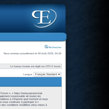
Rechercher
Nous sommes actuellement le 06 Août 2026, 04:28
Le fuseau horaire est réglé sur UTC+1 heure
Langue:
- Forum », « https://www.paranormal-
galement responsable de toutes les
onditions à n’importe quel moment et nous
i vous continuez à participer à «
 des conditions modifiées et/ou mises à