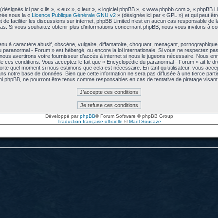
signés ici par « ils », « eux », « leur », « logiciel phpBB », « www.phpbb.com », « phpBB L
arée sous la «
Licence Publique Générale GNU v2
» (désignée ici par « GPL ») et qui peut êt
ut de faciliter les discussions sur internet, phpBB Limited n’est en aucun cas responsable de
s. Si vous souhaitez obtenir plus d’informations concernant phpBB, nous vous invitons à co
u à caractère abusif, obscène, vulgaire, diffamatoire, choquant, menaçant, pornographique, e
u paranormal - Forum » est hébergé, ou encore la loi internationale. Si vous ne respectez p
us avertirons votre fournisseur d’accès à internet si nous le jugeons nécessaire. Nous enre
 ces conditions. Vous acceptez le fait que « Encyclopédie du paranormal - Forum » ait le droi
mporte quel moment si nous estimons que cela est nécessaire. En tant qu’utilisateur, vous acc
ns notre base de données. Bien que cette information ne sera pas diffusée à une tierce part
ni phpBB, ne pourront être tenus comme responsables en cas de tentative de piratage visa
Développé par
phpBB
® Forum Software © phpBB Group
Traduction française officielle
©
Maël Soucaze