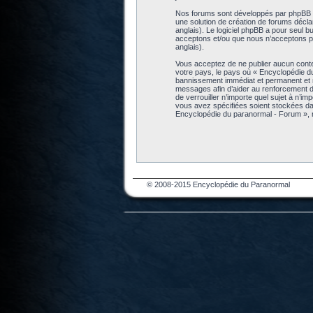
Nos forums sont développés par phpBB (dé
une solution de création de forums décl
anglais). Le logiciel phpBB a pour seul b
acceptons et/ou que nous n’acceptons pa
anglais).
Vous acceptez de ne publier aucun conten
votre pays, le pays où « Encyclopédie d
bannissement immédiat et permanent et no
messages afin d’aider au renforcement de
de verrouiller n’importe quel sujet à n’i
vous avez spécifiées soient stockées da
Encyclopédie du paranormal - Forum », 
© 2008-2015 Encyclopédie du Paranormal