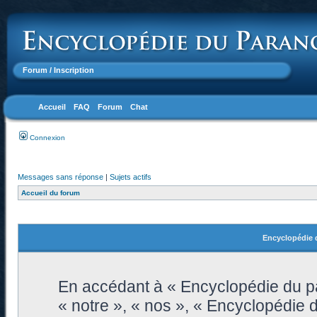
Forum
/ Inscription
Accueil
FAQ
Forum
Chat
Connexion
Messages sans réponse
|
Sujets actifs
Accueil du forum
Encyclopédie d
En accédant à « Encyclopédie du pa
« notre », « nos », « Encyclopédie 