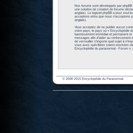
Nos forums sont développés par phpBB (dé
une solution de création de forums décl
anglais). Le logiciel phpBB a pour seul b
acceptons et/ou que nous n’acceptons pa
anglais).
Vous acceptez de ne publier aucun conten
votre pays, le pays où « Encyclopédie d
bannissement immédiat et permanent et no
messages afin d’aider au renforcement de
de verrouiller n’importe quel sujet à n’i
vous avez spécifiées soient stockées da
Encyclopédie du paranormal - Forum », 
© 2008-2015 Encyclopédie du Paranormal