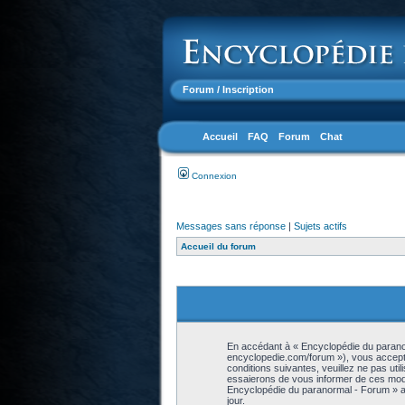
Forum
/ Inscription
Accueil
FAQ
Forum
Chat
Connexion
Messages sans réponse
|
Sujets actifs
Accueil du forum
En accédant à « Encyclopédie du paranor
encyclopedie.com/forum »), vous accepte
conditions suivantes, veuillez ne pas ut
essaierons de vous informer de ces modif
Encyclopédie du paranormal - Forum » ap
jour.