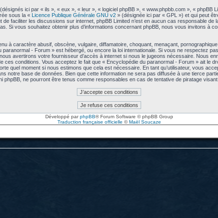
signés ici par « ils », « eux », « leur », « logiciel phpBB », « www.phpbb.com », « phpBB L
arée sous la «
Licence Publique Générale GNU v2
» (désignée ici par « GPL ») et qui peut êt
ut de faciliter les discussions sur internet, phpBB Limited n’est en aucun cas responsable de
s. Si vous souhaitez obtenir plus d’informations concernant phpBB, nous vous invitons à co
u à caractère abusif, obscène, vulgaire, diffamatoire, choquant, menaçant, pornographique, e
u paranormal - Forum » est hébergé, ou encore la loi internationale. Si vous ne respectez p
us avertirons votre fournisseur d’accès à internet si nous le jugeons nécessaire. Nous enre
 ces conditions. Vous acceptez le fait que « Encyclopédie du paranormal - Forum » ait le droi
mporte quel moment si nous estimons que cela est nécessaire. En tant qu’utilisateur, vous acc
ns notre base de données. Bien que cette information ne sera pas diffusée à une tierce part
ni phpBB, ne pourront être tenus comme responsables en cas de tentative de piratage visa
Développé par
phpBB
® Forum Software © phpBB Group
Traduction française officielle
©
Maël Soucaze