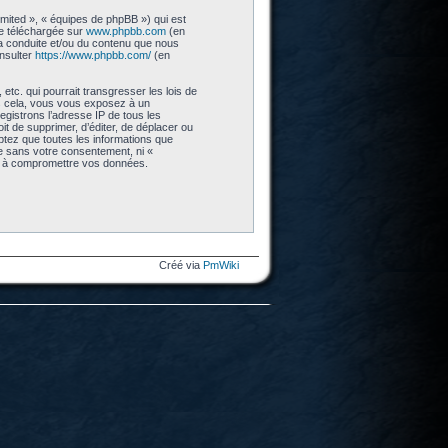
imited », « équipes de phpBB ») qui est
re téléchargée sur
www.phpbb.com
(en
 la conduite et/ou du contenu que nous
nsulter
https://www.phpbb.com/
(en
tc. qui pourrait transgresser les lois de
as cela, vous vous exposez à un
gistrons l’adresse IP de tous les
t de supprimer, d’éditer, de déplacer ou
eptez que toutes les informations que
ie sans votre consentement, ni «
nt à compromettre vos données.
Créé via
PmWiki