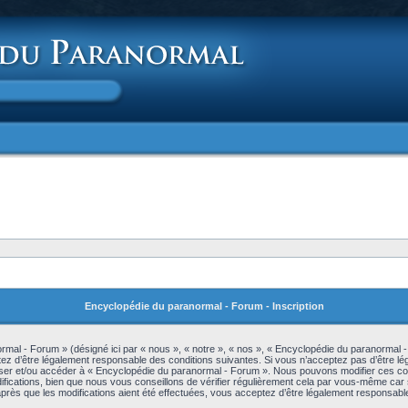
Encyclopédie du paranormal - Forum - Inscription
mal - Forum » (désigné ici par « nous », « notre », « nos », « Encyclopédie du paranormal 
z d’être légalement responsable des conditions suivantes. Si vous n’acceptez pas d’être lé
iliser et/ou accéder à « Encyclopédie du paranormal - Forum ». Nous pouvons modifier ces c
ications, bien que nous vous conseillons de vérifier régulièrement cela par vous-même car s
rès que les modifications aient été effectuées, vous acceptez d’être légalement responsable