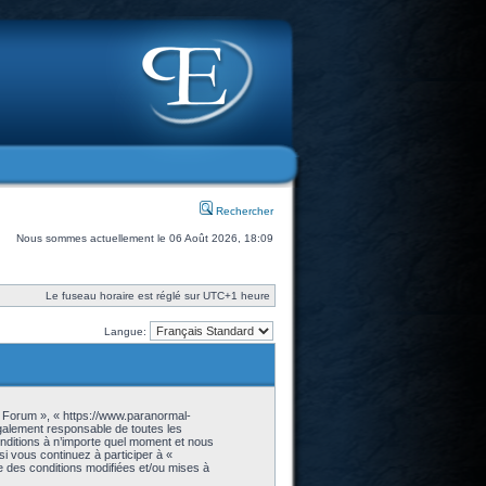
Rechercher
Nous sommes actuellement le 06 Août 2026, 18:09
Le fuseau horaire est réglé sur UTC+1 heure
Langue:
- Forum », « https://www.paranormal-
galement responsable de toutes les
onditions à n’importe quel moment et nous
i vous continuez à participer à «
 des conditions modifiées et/ou mises à