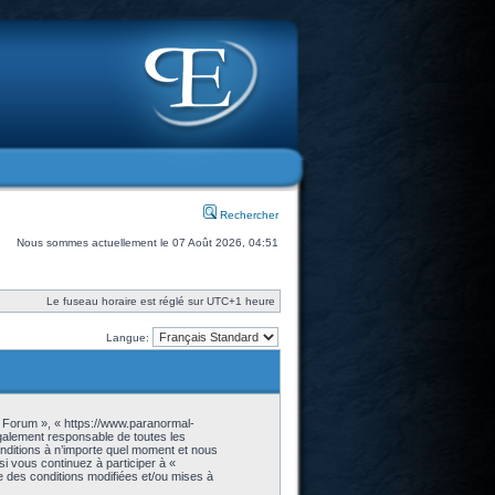
Rechercher
Nous sommes actuellement le 07 Août 2026, 04:51
Le fuseau horaire est réglé sur UTC+1 heure
Langue:
- Forum », « https://www.paranormal-
galement responsable de toutes les
onditions à n’importe quel moment et nous
i vous continuez à participer à «
 des conditions modifiées et/ou mises à