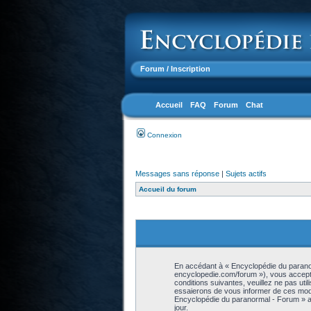
Forum
/ Inscription
Accueil
FAQ
Forum
Chat
Connexion
Messages sans réponse
|
Sujets actifs
Accueil du forum
En accédant à « Encyclopédie du paranor
encyclopedie.com/forum »), vous accepte
conditions suivantes, veuillez ne pas ut
essaierons de vous informer de ces modif
Encyclopédie du paranormal - Forum » ap
jour.