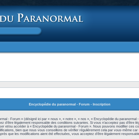
Encyclopédie du paranormal - Forum - Inscription
mal - Forum » (désigné ici par « nous », « notre », « nos », « Encyclopédie du paranormal 
z d’être légalement responsable des conditions suivantes. Si vous n’acceptez pas d’être lé
iliser et/ou accéder à « Encyclopédie du paranormal - Forum ». Nous pouvons modifier ces c
ications, bien que nous vous conseillons de vérifier régulièrement cela par vous-même car s
rès que les modifications aient été effectuées, vous acceptez d’être légalement responsable