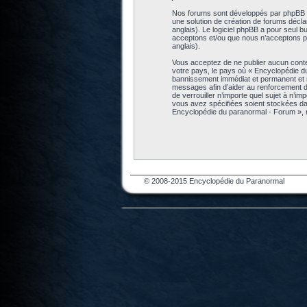
Nos forums sont développés par phpBB (dé
une solution de création de forums décl
anglais). Le logiciel phpBB a pour seul b
acceptons et/ou que nous n’acceptons pa
anglais).
Vous acceptez de ne publier aucun conten
votre pays, le pays où « Encyclopédie d
bannissement immédiat et permanent et no
messages afin d’aider au renforcement de
de verrouiller n’importe quel sujet à n’i
vous avez spécifiées soient stockées da
Encyclopédie du paranormal - Forum », 
© 2008-2015 Encyclopédie du Paranormal