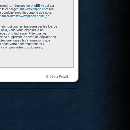
imited », « équipes de phpBB ») qui est
re téléchargée sur
www.phpbb.com
(en
 la conduite et/ou du contenu que nous
nsulter
https://www.phpbb.com/
(en
tc. qui pourrait transgresser les lois de
as cela, vous vous exposez à un
gistrons l’adresse IP de tous les
t de supprimer, d’éditer, de déplacer ou
eptez que toutes les informations que
ie sans votre consentement, ni «
nt à compromettre vos données.
Créé via
PmWiki