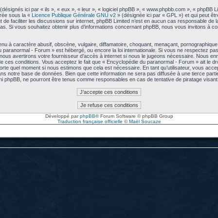
signés ici par « ils », « eux », « leur », « logiciel phpBB », « www.phpbb.com », « phpBB L
arée sous la «
Licence Publique Générale GNU v2
» (désignée ici par « GPL ») et qui peut êt
ut de faciliter les discussions sur internet, phpBB Limited n’est en aucun cas responsable de
s. Si vous souhaitez obtenir plus d’informations concernant phpBB, nous vous invitons à co
u à caractère abusif, obscène, vulgaire, diffamatoire, choquant, menaçant, pornographique, e
u paranormal - Forum » est hébergé, ou encore la loi internationale. Si vous ne respectez p
us avertirons votre fournisseur d’accès à internet si nous le jugeons nécessaire. Nous enre
 ces conditions. Vous acceptez le fait que « Encyclopédie du paranormal - Forum » ait le droi
mporte quel moment si nous estimons que cela est nécessaire. En tant qu’utilisateur, vous acc
ns notre base de données. Bien que cette information ne sera pas diffusée à une tierce part
ni phpBB, ne pourront être tenus comme responsables en cas de tentative de piratage visa
Développé par
phpBB
® Forum Software © phpBB Group
Traduction française officielle
©
Maël Soucaze