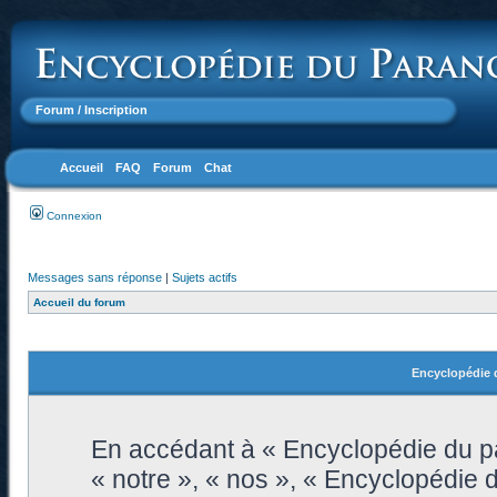
Forum
/ Inscription
Accueil
FAQ
Forum
Chat
Connexion
Messages sans réponse
|
Sujets actifs
Accueil du forum
Encyclopédie d
En accédant à « Encyclopédie du pa
« notre », « nos », « Encyclopédie 