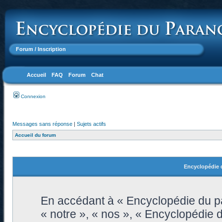
Forum
/ Inscription
Accueil
FAQ
Forum
Chat
Connexion
Messages sans réponse
|
Sujets actifs
Accueil du forum
Encyclopédie d
En accédant à « Encyclopédie du pa
« notre », « nos », « Encyclopédie 