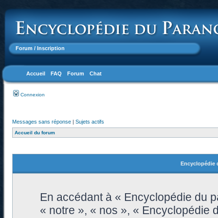
Forum
/ Inscription
Accueil
FAQ
Forum
Chat
Connexion
Messages sans réponse
|
Sujets actifs
Accueil du forum
Encyclopédie d
En accédant à « Encyclopédie du pa
« notre », « nos », « Encyclopédie 