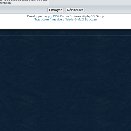
scription.
Développé par
phpBB
® Forum Software © phpBB Group
Traduction française officielle
©
Maël Soucaze