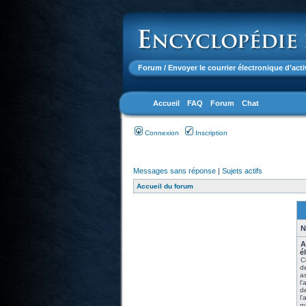
Forum
/ Envoyer le courrier électronique d’acti
Accueil
FAQ
Forum
Chat
Connexion
Inscription
Messages sans réponse
|
Sujets actifs
Accueil du forum
N
A
é
C
de
a
l
de
l’
qu