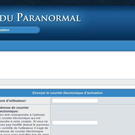
vation
Envoyer le courrier électronique d’activation
om d’utilisateur:
dresse de courrier
lectronique:
eci doit correspondre à l’adresse
 courrier électronique qui est
ssociée à votre compte. Si vous ne
’avez pas modifié depuis le panneau
 contrôle de l’utilisateur, il s’agit de
adresse de courrier électronique
e vous avez spécifiée lors de votre