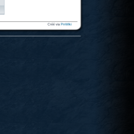
Créé via
PmWiki