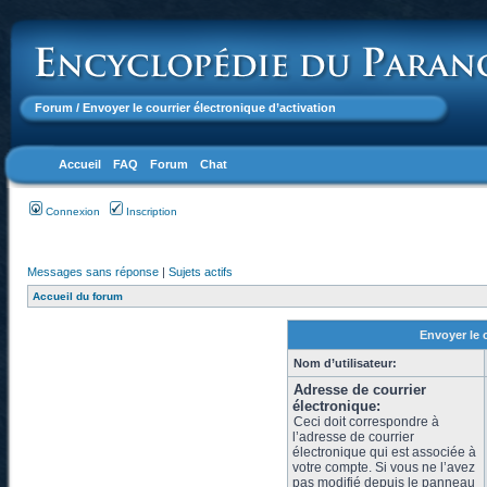
Forum
/ Envoyer le courrier électronique d’activation
Accueil
FAQ
Forum
Chat
Connexion
Inscription
Messages sans réponse
|
Sujets actifs
Accueil du forum
Envoyer le 
Nom d’utilisateur:
Adresse de courrier
électronique:
Ceci doit correspondre à
l’adresse de courrier
électronique qui est associée à
votre compte. Si vous ne l’avez
pas modifié depuis le panneau