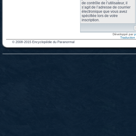
de contrôle de l’utilisateur, il
s’agit de l’adresse de courrier
électronique que vous avez
spécifiée lors de votre
inscription.
Développé par
Traduction f
© 2008-2015 Encyclopédie du Paranormal