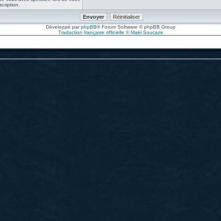
scription.
Développé par
phpBB
® Forum Software © phpBB Group
Traduction française officielle
©
Maël Soucaze