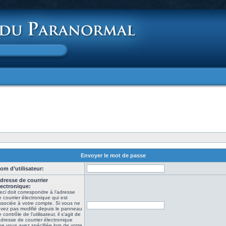
Envoyer le mot de passe
om d’utilisateur:
dresse de courrier
lectronique:
eci doit correspondre à l’adresse
 courrier électronique qui est
ssociée à votre compte. Si vous ne
’avez pas modifié depuis le panneau
 contrôle de l’utilisateur, il s’agit de
adresse de courrier électronique
e vous avez spécifiée lors de votre