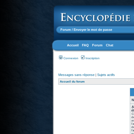
Forum
/ Envoyer le mot de passe
Accueil
FAQ
Forum
Chat
Connexion
Inscription
Messages sans réponse
|
Sujets actifs
Accueil du forum
N
A
é
C
de
a
l
de
l’
qu