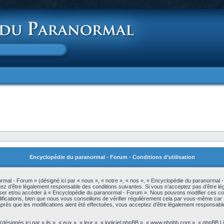
Encyclopédie du paranormal - Forum - Conditions d’utilisation
mal - Forum » (désigné ici par « nous », « notre », « nos », « Encyclopédie du paranormal 
z d’être légalement responsable des conditions suivantes. Si vous n’acceptez pas d’être lé
iliser et/ou accéder à « Encyclopédie du paranormal - Forum ». Nous pouvons modifier ces c
ications, bien que nous vous conseillons de vérifier régulièrement cela par vous-même car s
rès que les modifications aient été effectuées, vous acceptez d’être légalement responsable
signés ici par « ils », « eux », « leur », « logiciel phpBB », « www.phpbb.com », « phpBB L