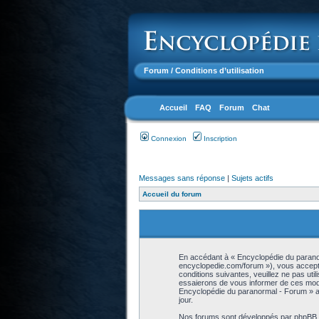
Forum
/ Conditions d’utilisation
Accueil
FAQ
Forum
Chat
Connexion
Inscription
Messages sans réponse
|
Sujets actifs
Accueil du forum
En accédant à « Encyclopédie du paranor
encyclopedie.com/forum »), vous accepte
conditions suivantes, veuillez ne pas ut
essaierons de vous informer de ces modif
Encyclopédie du paranormal - Forum » ap
jour.
Nos forums sont développés par phpBB (dé