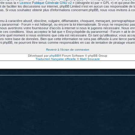
arée sous la «
Licence Publique Générale GNU v2
» (désignée ici par « GPL ») et qui peut êt
ut de faciliter les discussions sur internet, phpBB Limited n’est en aucun cas responsable de
s. Si vous souhaitez obtenir plus d’informations concernant phpBB, nous vous invitons à co
u à caractère abusif, obscène, vulgaire, diffamatoire, choquant, menaçant, pornographique, e
u paranormal - Forum » est hébergé, ou encore la loi internationale. Si vous ne respectez p
us avertirons votre fournisseur d’accès à internet si nous le jugeons nécessaire. Nous enre
 ces conditions. Vous acceptez le fait que « Encyclopédie du paranormal - Forum » ait le droi
mporte quel moment si nous estimons que cela est nécessaire. En tant qu’utilisateur, vous acc
ns notre base de données. Bien que cette information ne sera pas diffusée à une tierce part
ni phpBB, ne pourront être tenus comme responsables en cas de tentative de piratage visa
Revenir à l’écran de connexion
Développé par
phpBB
® Forum Software © phpBB Group
Traduction française officielle
©
Maël Soucaze