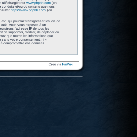
re téléchargée sur
www.phpbb.com
(en
 la conduite et/ou du contenu que nous
nsulter
https://www.phpbb.com/
(en
tc. qui pourrait transgresser les lois de
as cela, vous vous exposez à un
gistrons l’adresse IP de tous les
t de supprimer, d’éditer, de déplacer ou
eptez que toutes les informations que
ie sans votre consentement, ni «
nt à compromettre vos données.
Créé via
PmWiki