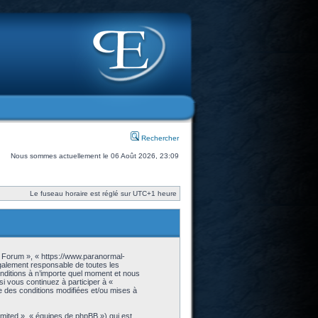
Rechercher
Nous sommes actuellement le 06 Août 2026, 23:09
Le fuseau horaire est réglé sur UTC+1 heure
- Forum », « https://www.paranormal-
galement responsable de toutes les
onditions à n’importe quel moment et nous
i vous continuez à participer à «
 des conditions modifiées et/ou mises à
imited », « équipes de phpBB ») qui est