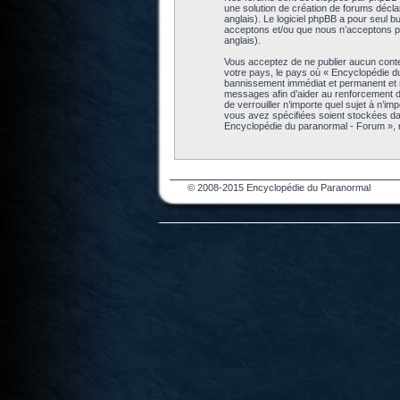
une solution de création de forums décl
anglais). Le logiciel phpBB a pour seul b
acceptons et/ou que nous n’acceptons pa
anglais).
Vous acceptez de ne publier aucun conten
votre pays, le pays où « Encyclopédie d
bannissement immédiat et permanent et no
messages afin d’aider au renforcement de
de verrouiller n’importe quel sujet à n’i
vous avez spécifiées soient stockées da
Encyclopédie du paranormal - Forum », 
© 2008-2015 Encyclopédie du Paranormal