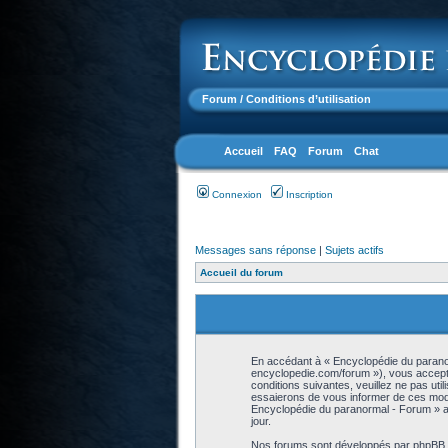
Forum
/ Conditions d’utilisation
Accueil
FAQ
Forum
Chat
Connexion
Inscription
Messages sans réponse
|
Sujets actifs
Accueil du forum
En accédant à « Encyclopédie du paranor
encyclopedie.com/forum »), vous accepte
conditions suivantes, veuillez ne pas ut
essaierons de vous informer de ces modif
Encyclopédie du paranormal - Forum » ap
jour.
Nos forums sont développés par phpBB (dé