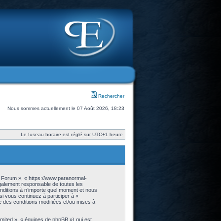
Rechercher
Nous sommes actuellement le 07 Août 2026, 18:23
Le fuseau horaire est réglé sur UTC+1 heure
- Forum », « https://www.paranormal-
galement responsable de toutes les
onditions à n’importe quel moment et nous
i vous continuez à participer à «
 des conditions modifiées et/ou mises à
imited », « équipes de phpBB ») qui est