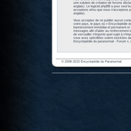
une solution de création de forums décl
anglais). Le logiciel phpBB a pour seul b
acceptons et/ou que nous n’acceptons pa
anglais).
Vous acceptez de ne publier aucun conten
votre pays, le pays où « Encyclopédie d
bannissement immédiat et permanent et no
messages afin d’aider au renforcement de
de verrouiller n’importe quel sujet à n’i
vous avez spécifiées soient stockées da
Encyclopédie du paranormal - Forum », 
© 2008-2015 Encyclopédie du Paranormal