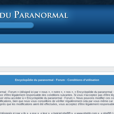
Encyclopédie du paranormal - Forum - Conditions d’utilisation
mal - Forum » (désigné ici par « nous », « notre », « nos », « Encyclopédie du paranormal 
z d’être légalement responsable des conditions suivantes. Si vous n’acceptez pas d’être lé
iliser et/ou accéder à « Encyclopédie du paranormal - Forum ». Nous pouvons modifier ces c
ications, bien que nous vous conseillons de vérifier régulièrement cela par vous-même car s
rès que les modifications aient été effectuées, vous acceptez d’être légalement responsable
signés ici par « ils », « eux », « leur », « logiciel phpBB », « www.phpbb.com », « phpBB L