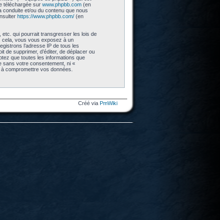
re téléchargée sur
www.phpbb.com
(en
 la conduite et/ou du contenu que nous
nsulter
https://www.phpbb.com/
(en
tc. qui pourrait transgresser les lois de
as cela, vous vous exposez à un
gistrons l’adresse IP de tous les
t de supprimer, d’éditer, de déplacer ou
eptez que toutes les informations que
ie sans votre consentement, ni «
nt à compromettre vos données.
Créé via
PmWiki