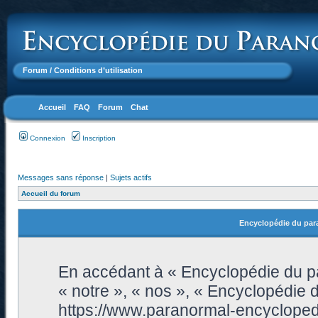
Forum
/ Conditions d’utilisation
Accueil
FAQ
Forum
Chat
Connexion
Inscription
Messages sans réponse
|
Sujets actifs
Accueil du forum
Encyclopédie du para
En accédant à « Encyclopédie du pa
« notre », « nos », « Encyclopédie 
https://www.paranormal-encycloped