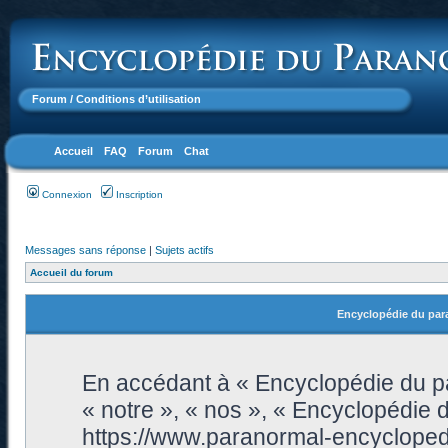
Forum
/ Conditions d’utilisation
Accueil
FAQ
Forum
Chat
Connexion
Inscription
Messages sans réponse
|
Sujets actifs
Accueil du forum
Encyclopédie du para
En accédant à « Encyclopédie du pa
« notre », « nos », « Encyclopédie 
https://www.paranormal-encycloped