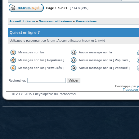
Page
1
sur
21
[ 514 sujets ]
Accueil du forum
»
Nouveaux utilisateurs
»
Présentations
Qui est en ligne ?
Utilisateurs parcourant ce forum : Aucun utilisateur inscrit et 1 invité
Messages non lus
Aucun message non lu
Messages non lus [ Populaires ]
Aucun message non lu [ Populaire ]
Messages non lus [ Verrouillés ]
Aucun message non lu [ Verrouillé ]
Rechercher:
Développé par
Traduction f
© 2008-2015 Encyclopédie du Paranormal