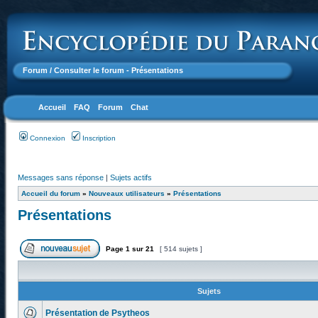
Forum
/ Consulter le forum - Présentations
Accueil
FAQ
Forum
Chat
Connexion
Inscription
Messages sans réponse
|
Sujets actifs
Accueil du forum
»
Nouveaux utilisateurs
»
Présentations
Présentations
Page
1
sur
21
[ 514 sujets ]
Sujets
Présentation de Psytheos