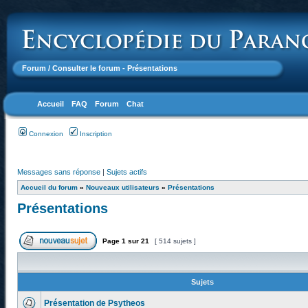
Forum
/ Consulter le forum - Présentations
Accueil
FAQ
Forum
Chat
Connexion
Inscription
Messages sans réponse
|
Sujets actifs
Accueil du forum
»
Nouveaux utilisateurs
»
Présentations
Présentations
Page
1
sur
21
[ 514 sujets ]
Sujets
Présentation de Psytheos