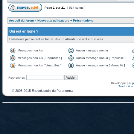
Page
1
sur
21
[ 514 sujets ]
Accueil du forum
»
Nouveaux utilisateurs
»
Présentations
Qui est en ligne ?
Utilisateurs parcourant ce forum : Aucun utilisateur inscrit et 3 invités
Messages non lus
Aucun message non lu
Messages non lus [ Populaires ]
Aucun message non lu [ Populaire ]
Messages non lus [ Verrouillés ]
Aucun message non lu [ Verrouillé ]
Rechercher:
Développé par
Traduction f
© 2008-2015 Encyclopédie du Paranormal