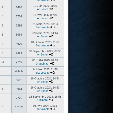
StarVolante
12 Juin 2026, 11:30
2
1420
Ar Soner
13 Avril 2026, 08:00
4
2764
Ar Soner
21 Mars 2026, 18:54
3
2896
StarVolante
09 Mars 2026, 14:14
5
8069
Ar Soner
10 Octobre 2025, 11:07
4
4670
StarVolante
30 Septembre 2025, 07:53
4
3254
Ar Soner
05 Juillet 2025, 07:02
11
7746
DragoMath
14 Mars 2025, 11:50
6
33695
StarVolante
16 Octobre 2024, 14:54
3
8611
Ar Soner
16 Octobre 2024, 14:53
4
9944
Ar Soner
16 Septembre 2024, 18:58
3
7725
Chimère
05 Avril 2024, 14:31
3
10162
StarVolante