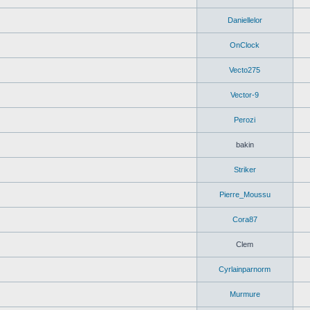
Daniellelor
OnClock
Vecto275
Vector-9
Perozi
bakin
Striker
Pierre_Moussu
Cora87
Clem
Cyrlainparnorm
Murmure