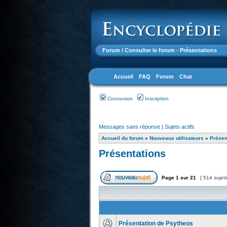
Forum
/ Consulter le forum - Présentations
Accueil
FAQ
Forum
Chat
Connexion
Inscription
Messages sans réponse
|
Sujets actifs
Accueil du forum
»
Nouveaux utilisateurs
»
Présen
Présentations
Page
1
sur
21
[ 514 sujet
Présentation de Psytheos