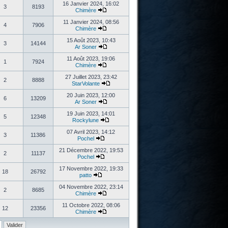
16 Janvier 2024, 16:02
3
8193
Chimère
11 Janvier 2024, 08:56
4
7906
Chimère
15 Août 2023, 10:43
3
14144
Ar Soner
11 Août 2023, 19:06
1
7924
Chimère
27 Juillet 2023, 23:42
2
8888
StarVolante
20 Juin 2023, 12:00
6
13209
Ar Soner
19 Juin 2023, 14:01
5
12348
Rockylune
07 Avril 2023, 14:12
3
11386
Pochel
21 Décembre 2022, 19:53
2
11137
Pochel
17 Novembre 2022, 19:33
18
26792
patto
04 Novembre 2022, 23:14
2
8685
Chimère
11 Octobre 2022, 08:06
12
23356
Chimère