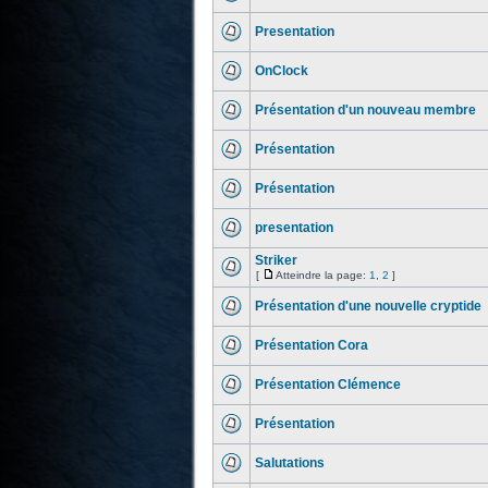
Presentation
OnClock
Présentation d'un nouveau membre
Présentation
Présentation
presentation
Striker
[
Atteindre la page:
1
,
2
]
Présentation d'une nouvelle cryptide
Présentation Cora
Présentation Clémence
Présentation
Salutations