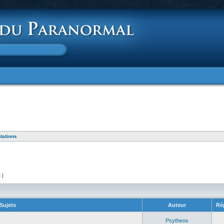
tations
s ]
Sujets
Auteur
Ré
Psytheos