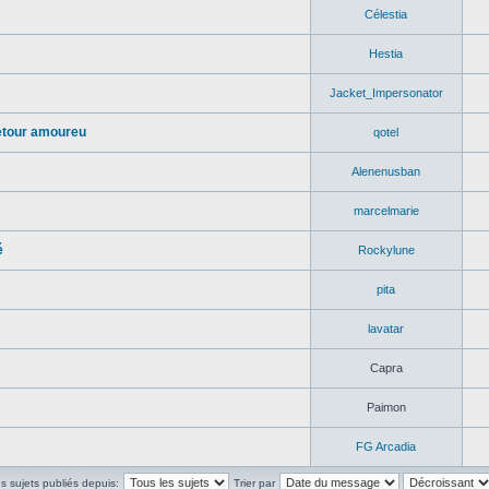
Célestia
Hestia
Jacket_Impersonator
etour amoureu
qotel
Alenenusban
marcelmarie
é
Rockylune
pita
lavatar
Capra
Paimon
FG Arcadia
es sujets publiés depuis:
Trier par