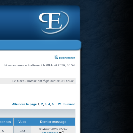
Rechercher
Nous sommes actuellement le 08 Août 2026, 06:54
Le fuseau horaire est réglé sur UTC+1 heure
Atteindre la page
1
,
2
,
3
,
4
,
5
...
21
Suivant
ponses
Vues
Dernier message
06 Août 2026, 05:42
5
233