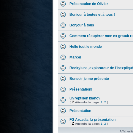
Présentation de Olivier
Bonjour à toutes et à tous !
Bonjour à tous
Comment récupérer mon ex gratuit r
Hello tout le monde
Marcel
Rockylune, explorateur de l'inexpliqu
Bonsoir je me présente
Présentation!
un reptilien blanc?
[
Atteindre la page:
1
,
2
]
Présentation
FG Arcadia, la présentation
[
Atteindre la page:
1
,
2
]
Afficher l