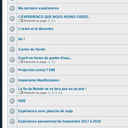
Ma derniere expériences
L'EXPERIENCE QUE NOUS AVONS CREES.
[
Atteindre la page:
1
,
2
]
L'ordre et le désordre.
Re !
Cartes du Tarots
Esprit en forme de goutte d'eau...
[
Atteindre la page:
1
,
2
]
Projection astral ? EMI
Inquietante Manifestation
La fin du Monde ne se fera pas en un jour !
[
Atteindre la page:
1
,
2
,
3
,
4
]
NDE
Expérience avec planche de ouija
Expérience paranormal de Septembre 2017 à 2019