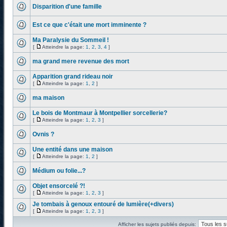
Disparition d'une famille
Est ce que c'était une mort imminente ?
Ma Paralysie du Sommeil !
[
Atteindre la page:
1
,
2
,
3
,
4
]
ma grand mere revenue des mort
Apparition grand rideau noir
[
Atteindre la page:
1
,
2
]
ma maison
Le bois de Montmaur à Montpellier sorcellerie?
[
Atteindre la page:
1
,
2
,
3
]
Ovnis ?
Une entité dans une maison
[
Atteindre la page:
1
,
2
]
Médium ou folie...?
Objet ensorcelé ?!
[
Atteindre la page:
1
,
2
,
3
]
Je tombais à genoux entouré de lumière(+divers)
[
Atteindre la page:
1
,
2
,
3
]
Afficher les sujets publiés depuis: