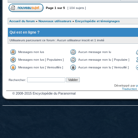
Page
1
sur
5
[ 104 sujets ]
Accueil du forum
»
Nouveaux utilisateurs
»
Encyclopédie et témoignages
Qui est en ligne ?
Utilisateurs parcourant ce forum : Aucun utilisateur inscrit et 1 invité
Messages non lus
Aucun message non lu
Messages non lus [ Populaires ]
Aucun message non lu [ Populaire ]
Messages non lus [ Verrouillés ]
Aucun message non lu [ Verrouillé ]
Rechercher:
Développé par
Traduction f
© 2008-2015 Encyclopédie du Paranormal