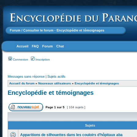
Forum
/ Consulter le forum - Encyclopédie et témoignages
Accueil
FAQ
Forum
Chat
Connexion
Inscription
Messages sans réponse
|
Sujets actifs
Accueil du forum
»
Nouveaux utilisateurs
»
Encyclopédie et témoignages
Encyclopédie et témoignages
Page
1
sur
5
[ 104 sujets ]
Sujets
Apparitions de silhouettes dans les couloirs d’hôpitaux aba