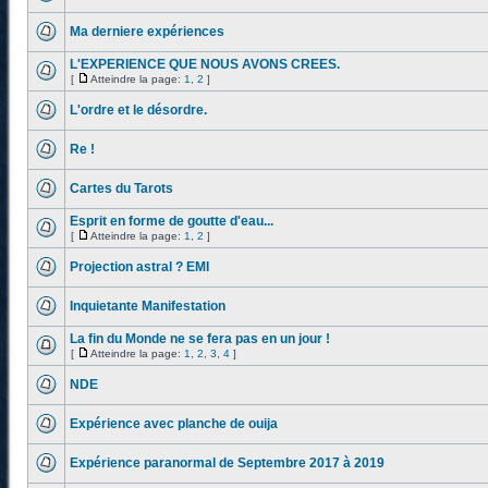
Ma derniere expériences
L'EXPERIENCE QUE NOUS AVONS CREES.
[
Atteindre la page:
1
,
2
]
L'ordre et le désordre.
Re !
Cartes du Tarots
Esprit en forme de goutte d'eau...
[
Atteindre la page:
1
,
2
]
Projection astral ? EMI
Inquietante Manifestation
La fin du Monde ne se fera pas en un jour !
[
Atteindre la page:
1
,
2
,
3
,
4
]
NDE
Expérience avec planche de ouija
Expérience paranormal de Septembre 2017 à 2019