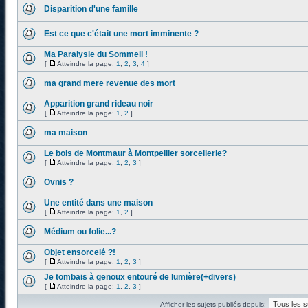
Disparition d'une famille
Est ce que c'était une mort imminente ?
Ma Paralysie du Sommeil !
[
Atteindre la page:
1
,
2
,
3
,
4
]
ma grand mere revenue des mort
Apparition grand rideau noir
[
Atteindre la page:
1
,
2
]
ma maison
Le bois de Montmaur à Montpellier sorcellerie?
[
Atteindre la page:
1
,
2
,
3
]
Ovnis ?
Une entité dans une maison
[
Atteindre la page:
1
,
2
]
Médium ou folie...?
Objet ensorcelé ?!
[
Atteindre la page:
1
,
2
,
3
]
Je tombais à genoux entouré de lumière(+divers)
[
Atteindre la page:
1
,
2
,
3
]
Afficher les sujets publiés depuis: