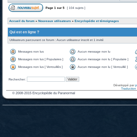
Page
1
sur
5
[ 104 sujets ]
Accueil du forum
»
Nouveaux utilisateurs
»
Encyclopédie et témoignages
Qui est en ligne ?
Utilisateurs parcourant ce forum : Aucun utilisateur inscrit et 1 invité
Messages non lus
Aucun message non lu
Messages non lus [ Populaires ]
Aucun message non lu [ Populaire ]
Messages non lus [ Verrouillés ]
Aucun message non lu [ Verrouillé ]
Rechercher:
Développé par
Traduction f
© 2008-2015 Encyclopédie du Paranormal