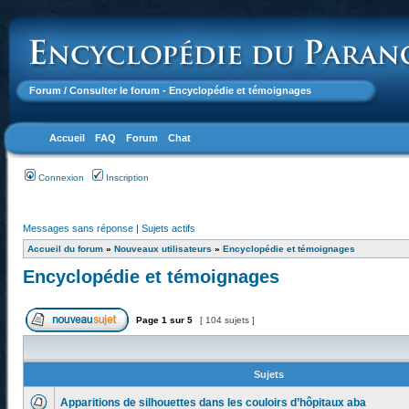
Forum
/ Consulter le forum - Encyclopédie et témoignages
Accueil
FAQ
Forum
Chat
Connexion
Inscription
Messages sans réponse
|
Sujets actifs
Accueil du forum
»
Nouveaux utilisateurs
»
Encyclopédie et témoignages
Encyclopédie et témoignages
Page
1
sur
5
[ 104 sujets ]
Sujets
Apparitions de silhouettes dans les couloirs d’hôpitaux aba