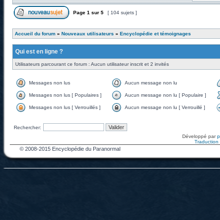
Page
1
sur
5
[ 104 sujets ]
Accueil du forum
»
Nouveaux utilisateurs
»
Encyclopédie et témoignages
Qui est en ligne ?
Utilisateurs parcourant ce forum : Aucun utilisateur inscrit et 2 invités
Messages non lus
Aucun message non lu
Messages non lus [ Populaires ]
Aucun message non lu [ Populaire ]
Messages non lus [ Verrouillés ]
Aucun message non lu [ Verrouillé ]
Rechercher:
Développé par
Traduction f
© 2008-2015 Encyclopédie du Paranormal