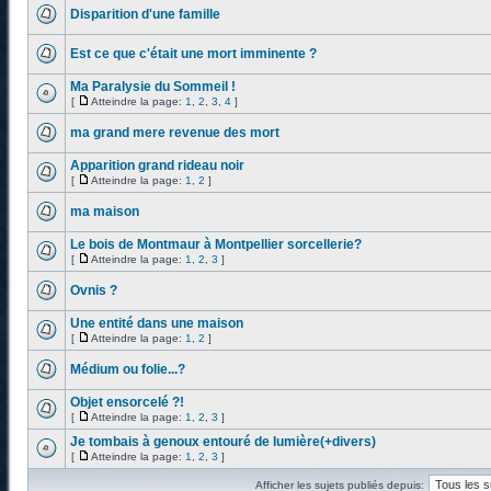
Disparition d'une famille
Est ce que c'était une mort imminente ?
Ma Paralysie du Sommeil !
[
Atteindre la page:
1
,
2
,
3
,
4
]
ma grand mere revenue des mort
Apparition grand rideau noir
[
Atteindre la page:
1
,
2
]
ma maison
Le bois de Montmaur à Montpellier sorcellerie?
[
Atteindre la page:
1
,
2
,
3
]
Ovnis ?
Une entité dans une maison
[
Atteindre la page:
1
,
2
]
Médium ou folie...?
Objet ensorcelé ?!
[
Atteindre la page:
1
,
2
,
3
]
Je tombais à genoux entouré de lumière(+divers)
[
Atteindre la page:
1
,
2
,
3
]
Afficher les sujets publiés depuis: