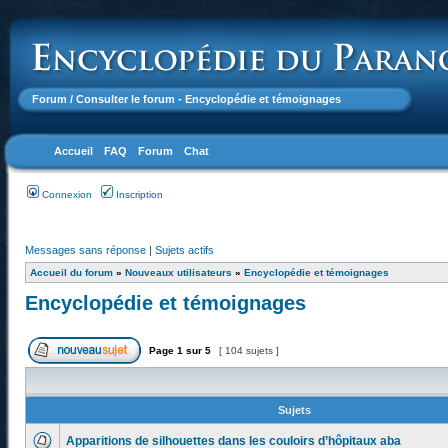
Forum
/ Consulter le forum - Encyclopédie et témoignages
Accueil
FAQ
Forum
Chat
Connexion
Inscription
Messages sans réponse
|
Sujets actifs
Accueil du forum
»
Nouveaux utilisateurs
»
Encyclopédie et témoignages
Encyclopédie et témoignages
Page
1
sur
5
[ 104 sujets ]
Sujets
Apparitions de silhouettes dans les couloirs d’hôpitaux aba