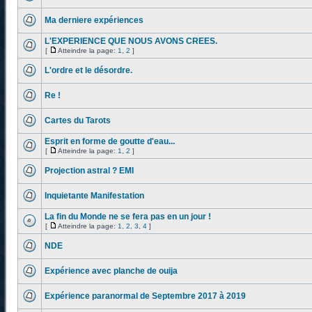
Ma derniere expériences
L'EXPERIENCE QUE NOUS AVONS CREES.
[
Atteindre la page:
1
,
2
]
L'ordre et le désordre.
Re !
Cartes du Tarots
Esprit en forme de goutte d'eau...
[
Atteindre la page:
1
,
2
]
Projection astral ? EMI
Inquietante Manifestation
La fin du Monde ne se fera pas en un jour !
[
Atteindre la page:
1
,
2
,
3
,
4
]
NDE
Expérience avec planche de ouija
Expérience paranormal de Septembre 2017 à 2019