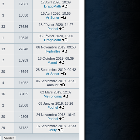
17 Avril 2020, 10:39
3
12081
DragoMath
15 Avril 2020, 10:55
3
13850
Ar Soner
18 Février 2020, 14:27
33
78636
Pochel
05 Février 2020, 13:00
1
10346
DragoMath
06 Novembre 2019, 09:53
13
27848
Hyphialtès
18 Octobre 2019, 08:39
7
18959
Manoir
28 Septembre 2019, 09:42
20
45694
Ar Soner
06 Septembre 2019, 20:31
4
14052
Amount
02 Mars 2019, 12:37
16
38135
Metronomia
08 Janvier 2019, 18:26
2
12808
Pochel
24 Novembre 2018, 16:41
20
42806
Pochel
16 Septembre 2018, 20:33
29
61732
Verity