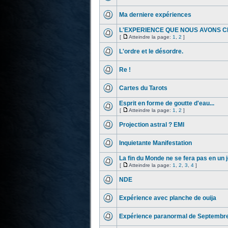
Ma derniere expériences
L'EXPERIENCE QUE NOUS AVONS C
[
Atteindre la page:
1
,
2
]
L'ordre et le désordre.
Re !
Cartes du Tarots
Esprit en forme de goutte d'eau...
[
Atteindre la page:
1
,
2
]
Projection astral ? EMI
Inquietante Manifestation
La fin du Monde ne se fera pas en un j
[
Atteindre la page:
1
,
2
,
3
,
4
]
NDE
Expérience avec planche de ouija
Expérience paranormal de Septembre