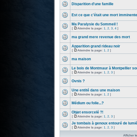
Disparition d'une famille
Est ce que c'était une mort imminente
Ma Paralysie du Sommeil !
[
Atteindre la page:
1
,
2
,
3
,
4
]
ma grand mere revenue des mort
Apparition grand rideau noir
[
Atteindre la page:
1
,
2
]
ma maison
Le bois de Montmaur à Montpellier sor
[
Atteindre la page:
1
,
2
,
3
]
Ovnis ?
Une entité dans une maison
[
Atteindre la page:
1
,
2
]
Médium ou folie...?
Objet ensorcelé ?!
[
Atteindre la page:
1
,
2
,
3
]
Je tombais à genoux entouré de lumiè
[
Atteindre la page:
1
,
2
,
3
]
Afficher l