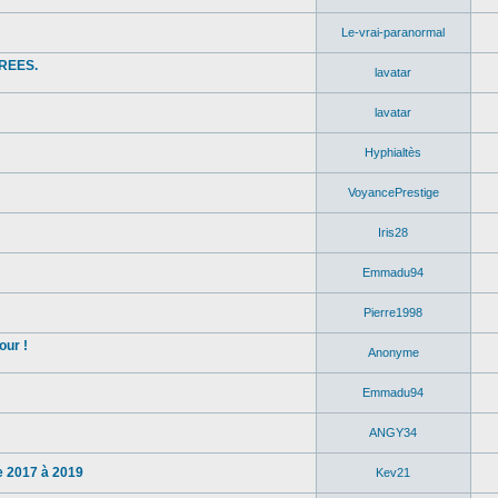
Le-vrai-paranormal
REES.
lavatar
lavatar
Hyphialtès
VoyancePrestige
Iris28
Emmadu94
Pierre1998
our !
Anonyme
Emmadu94
ANGY34
 2017 à 2019
Kev21