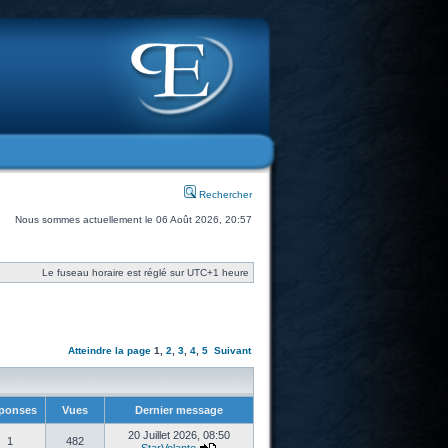
Rechercher
Nous sommes actuellement le 06 Août 2026, 20:57
Le fuseau horaire est réglé sur UTC+1 heure
Atteindre la page
1
,
2
,
3
,
4
,
5
Suivant
ponses
Vues
Dernier message
20 Juillet 2026, 08:50
1
482