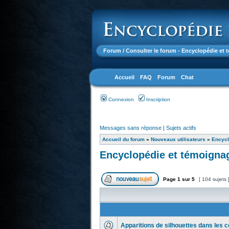
Forum
/ Consulter le forum - Encyclopédie et
Accueil
FAQ
Forum
Chat
Connexion
Inscription
Messages sans réponse
|
Sujets actifs
Accueil du forum
»
Nouveaux utilisateurs
»
Encycl
Encyclopédie et témoigna
Page
1
sur
5
[ 104 sujets 
Apparitions de silhouettes dans les c