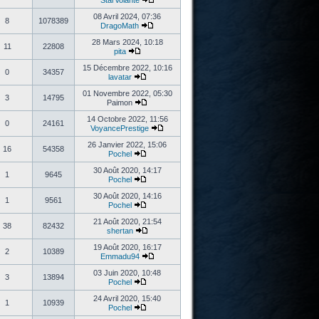
StarVolante
08 Avril 2024, 07:36
8
1078389
DragoMath
28 Mars 2024, 10:18
11
22808
pita
15 Décembre 2022, 10:16
0
34357
lavatar
01 Novembre 2022, 05:30
3
14795
Paimon
14 Octobre 2022, 11:56
0
24161
VoyancePrestige
26 Janvier 2022, 15:06
16
54358
Pochel
30 Août 2020, 14:17
1
9645
Pochel
30 Août 2020, 14:16
1
9561
Pochel
21 Août 2020, 21:54
38
82432
shertan
19 Août 2020, 16:17
2
10389
Emmadu94
03 Juin 2020, 10:48
3
13894
Pochel
24 Avril 2020, 15:40
1
10939
Pochel