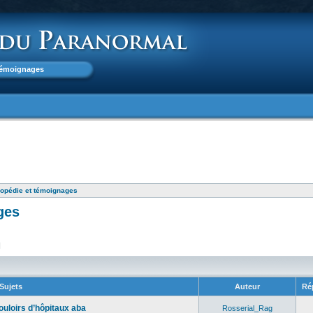
 témoignages
opédie et témoignages
ges
]
Sujets
Auteur
Ré
ouloirs d’hôpitaux aba
Rosserial_Rag