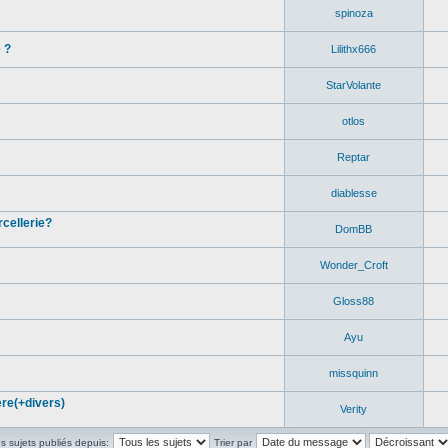
spinoza
 ?
Lilithx666
StarVolante
otlos
Reptar
diablesse
cellerie?
DomBB
Wonder_Croft
Gloss88
Ayu
missquinn
re(+divers)
Verity
es sujets publiés depuis:
Trier par