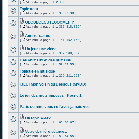
[
Atteindre la page:
1
,
2
,
3
]
Topic actu
[
Atteindre la page:
1
...
36
,
37
,
38
]
OECQECECUTEQQCMEH ?
[
Atteindre la page:
1
...
317
,
318
,
319
]
Anniversaires
[
Atteindre la page:
1
...
151
,
152
,
153
]
Un jour, une vidéo
[
Atteindre la page:
1
...
307
,
308
,
309
]
Des animaux et des humains...
[
Atteindre la page:
1
...
53
,
54
,
55
]
Topique en musique
[
Atteindre la page:
1
...
220
,
221
,
222
]
[JEU] Mon Voisin du Dessous (MVDD)
Le jeu des mots imposés - Round 1
Paris comme vous ne l'avez jamais vue
Un topic RR4?
[
Atteindre la page:
1
...
65
,
66
,
67
]
Votre dernière séance...
[
Atteindre la page:
1
...
53
,
54
,
55
]