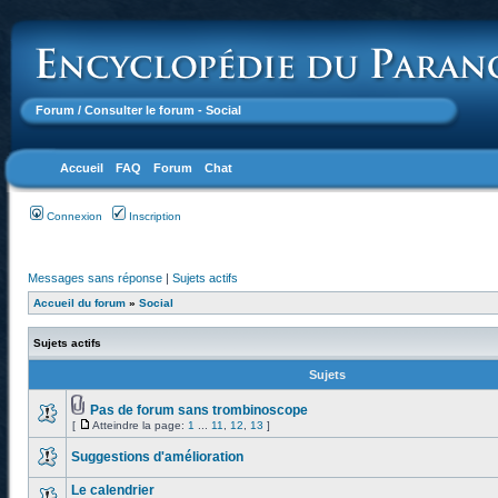
Forum
/ Consulter le forum - Social
Accueil
FAQ
Forum
Chat
Connexion
Inscription
Messages sans réponse
|
Sujets actifs
Accueil du forum
»
Social
Sujets actifs
Sujets
Pas de forum sans trombinoscope
[
Atteindre la page:
1
...
11
,
12
,
13
]
Suggestions d'amélioration
Le calendrier