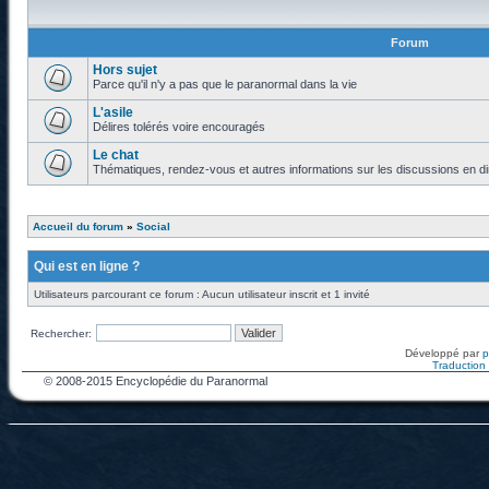
Forum
Hors sujet
Parce qu'il n'y a pas que le paranormal dans la vie
L'asile
Délires tolérés voire encouragés
Le chat
Thématiques, rendez-vous et autres informations sur les discussions en di
Accueil du forum
»
Social
Qui est en ligne ?
Utilisateurs parcourant ce forum : Aucun utilisateur inscrit et 1 invité
Rechercher:
Développé par
Traduction f
© 2008-2015 Encyclopédie du Paranormal