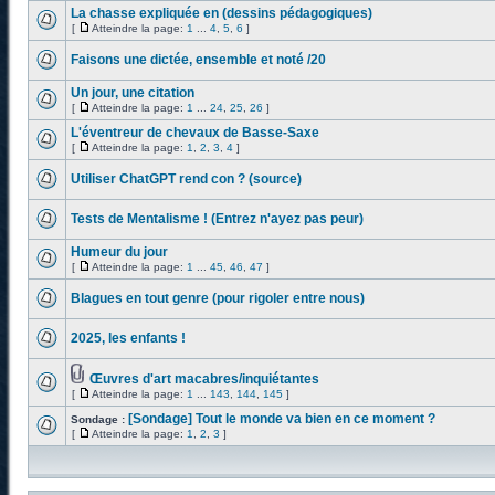
La chasse expliquée en (dessins pédagogiques)
[
Atteindre la page:
1
...
4
,
5
,
6
]
Faisons une dictée, ensemble et noté /20
Un jour, une citation
[
Atteindre la page:
1
...
24
,
25
,
26
]
L'éventreur de chevaux de Basse-Saxe
[
Atteindre la page:
1
,
2
,
3
,
4
]
Utiliser ChatGPT rend con ? (source)
Tests de Mentalisme ! (Entrez n'ayez pas peur)
Humeur du jour
[
Atteindre la page:
1
...
45
,
46
,
47
]
Blagues en tout genre (pour rigoler entre nous)
2025, les enfants !
Œuvres d'art macabres/inquiétantes
[
Atteindre la page:
1
...
143
,
144
,
145
]
[Sondage] Tout le monde va bien en ce moment ?
Sondage :
[
Atteindre la page:
1
,
2
,
3
]