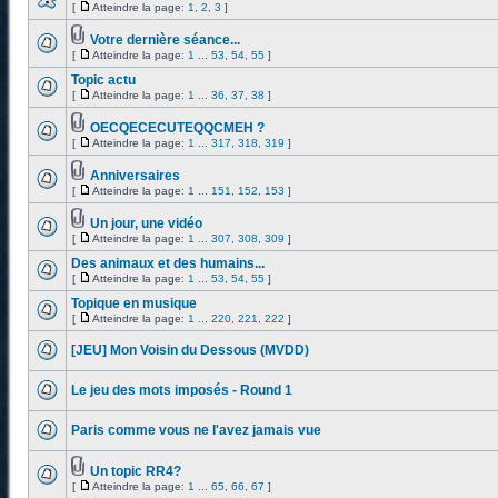
[
Atteindre la page:
1
,
2
,
3
]
Votre dernière séance...
[
Atteindre la page:
1
...
53
,
54
,
55
]
Topic actu
[
Atteindre la page:
1
...
36
,
37
,
38
]
OECQECECUTEQQCMEH ?
[
Atteindre la page:
1
...
317
,
318
,
319
]
Anniversaires
[
Atteindre la page:
1
...
151
,
152
,
153
]
Un jour, une vidéo
[
Atteindre la page:
1
...
307
,
308
,
309
]
Des animaux et des humains...
[
Atteindre la page:
1
...
53
,
54
,
55
]
Topique en musique
[
Atteindre la page:
1
...
220
,
221
,
222
]
[JEU] Mon Voisin du Dessous (MVDD)
Le jeu des mots imposés - Round 1
Paris comme vous ne l'avez jamais vue
Un topic RR4?
[
Atteindre la page:
1
...
65
,
66
,
67
]