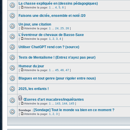
La chasse expliquée en (dessins pédagogiques)
[
Atteindre la page:
1
...
4
,
5
,
6
]
Faisons une dictée, ensemble et noté /20
Un jour, une citation
[
Atteindre la page:
1
...
24
,
25
,
26
]
L'éventreur de chevaux de Basse-Saxe
[
Atteindre la page:
1
,
2
,
3
,
4
]
Utiliser ChatGPT rend con ? (source)
Tests de Mentalisme ! (Entrez n'ayez pas peur)
Humeur du jour
[
Atteindre la page:
1
...
45
,
46
,
47
]
Blagues en tout genre (pour rigoler entre nous)
2025, les enfants !
Œuvres d'art macabres/inquiétantes
[
Atteindre la page:
1
...
143
,
144
,
145
]
[Sondage] Tout le monde va bien en ce moment ?
Sondage :
[
Atteindre la page:
1
,
2
,
3
]