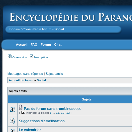
Forum
/ Consulter le forum - Social
Accueil
FAQ
Forum
Chat
Connexion
Inscription
Messages sans réponse
|
Sujets actifs
Accueil du forum
»
Social
Sujets actifs
Sujets
Pas de forum sans trombinoscope
[
Atteindre la page:
1
...
11
,
12
,
13
]
Suggestions d'amélioration
Le calendrier