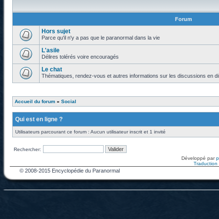
Forum
Hors sujet
Parce qu'il n'y a pas que le paranormal dans la vie
L'asile
Délires tolérés voire encouragés
Le chat
Thématiques, rendez-vous et autres informations sur les discussions en di
Accueil du forum
»
Social
Qui est en ligne ?
Utilisateurs parcourant ce forum : Aucun utilisateur inscrit et 1 invité
Rechercher:
Développé par
Traduction f
© 2008-2015 Encyclopédie du Paranormal