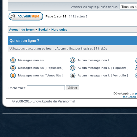
Afficher les sujets publiés depuis:
Page
1
sur
18
[ 431 sujets ]
Accueil du forum
»
Social
»
Hors sujet
Qui est en ligne ?
Utilisateurs parcourant ce forum : Aucun utilisateur inscrit et 14 invités
Messages non lus
Aucun message non lu
Messages non lus [ Populaires ]
Aucun message non lu [ Populaire ]
Messages non lus [ Verrouillés ]
Aucun message non lu [ Verrouillé ]
Rechercher:
Développé par
Traduction f
© 2008-2015 Encyclopédie du Paranormal