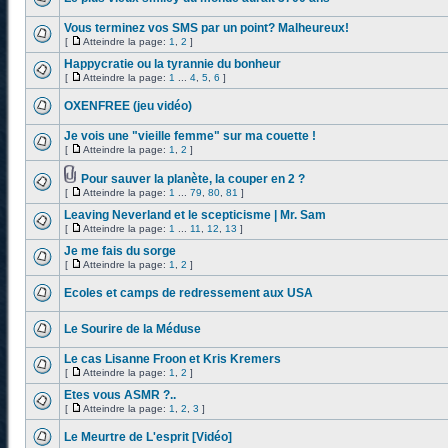
Vous terminez vos SMS par un point? Malheureux!
[
Atteindre la page:
1
,
2
]
Happycratie ou la tyrannie du bonheur
[
Atteindre la page:
1
...
4
,
5
,
6
]
OXENFREE (jeu vidéo)
Je vois une "vieille femme" sur ma couette !
[
Atteindre la page:
1
,
2
]
Pour sauver la planète, la couper en 2 ?
[
Atteindre la page:
1
...
79
,
80
,
81
]
Leaving Neverland et le scepticisme | Mr. Sam
[
Atteindre la page:
1
...
11
,
12
,
13
]
Je me fais du sorge
[
Atteindre la page:
1
,
2
]
Ecoles et camps de redressement aux USA
Le Sourire de la Méduse
Le cas Lisanne Froon et Kris Kremers
[
Atteindre la page:
1
,
2
]
Etes vous ASMR ?..
[
Atteindre la page:
1
,
2
,
3
]
Le Meurtre de L'esprit [Vidéo]