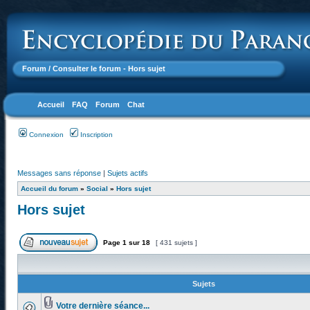
Forum
/ Consulter le forum - Hors sujet
Accueil
FAQ
Forum
Chat
Connexion
Inscription
Messages sans réponse
|
Sujets actifs
Accueil du forum
»
Social
»
Hors sujet
Hors sujet
Page
1
sur
18
[ 431 sujets ]
Sujets
Votre dernière séance...