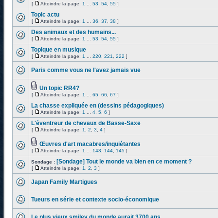
[
Atteindre la page:
1
...
53
,
54
,
55
]
Topic actu
[
Atteindre la page:
1
...
36
,
37
,
38
]
Des animaux et des humains...
[
Atteindre la page:
1
...
53
,
54
,
55
]
Topique en musique
[
Atteindre la page:
1
...
220
,
221
,
222
]
Paris comme vous ne l'avez jamais vue
Un topic RR4?
[
Atteindre la page:
1
...
65
,
66
,
67
]
La chasse expliquée en (dessins pédagogiques)
[
Atteindre la page:
1
...
4
,
5
,
6
]
L'éventreur de chevaux de Basse-Saxe
[
Atteindre la page:
1
,
2
,
3
,
4
]
Œuvres d'art macabres/inquiétantes
[
Atteindre la page:
1
...
143
,
144
,
145
]
[Sondage] Tout le monde va bien en ce moment ?
Sondage :
[
Atteindre la page:
1
,
2
,
3
]
Japan Family Martigues
Tueurs en série et contexte socio-économique
Le plus vieux smiley du monde aurait 3700 ans