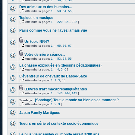
[
Atteindre la page:
1
...
36
,
37
,
38
]
Des animaux et des humains...
[
Atteindre la page:
1
...
53
,
54
,
55
]
Topique en musique
[
Atteindre la page:
1
...
220
,
221
,
222
]
Paris comme vous ne l'avez jamais vue
Un topic RR4?
[
Atteindre la page:
1
...
65
,
66
,
67
]
Votre dernière séance...
[
Atteindre la page:
1
...
53
,
54
,
55
]
La chasse expliquée en (dessins pédagogiques)
[
Atteindre la page:
1
...
4
,
5
,
6
]
L'éventreur de chevaux de Basse-Saxe
[
Atteindre la page:
1
,
2
,
3
,
4
]
Œuvres d'art macabres/inquiétantes
[
Atteindre la page:
1
...
143
,
144
,
145
]
[Sondage] Tout le monde va bien en ce moment ?
Sondage :
[
Atteindre la page:
1
,
2
,
3
]
Japan Family Martigues
Tueurs en série et contexte socio-économique
Le plus vieux smiley du monde aurait 3700 ans