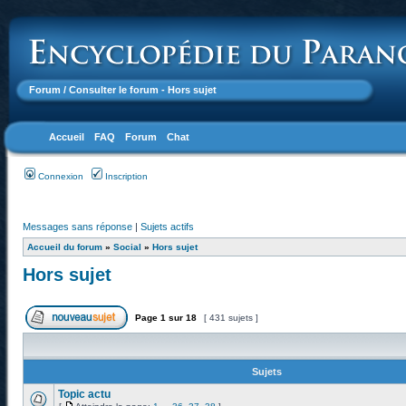
Forum
/ Consulter le forum - Hors sujet
Accueil
FAQ
Forum
Chat
Connexion
Inscription
Messages sans réponse
|
Sujets actifs
Accueil du forum
»
Social
»
Hors sujet
Hors sujet
Page
1
sur
18
[ 431 sujets ]
Sujets
Topic actu