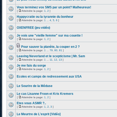
Vous terminez vos SMS par un point? Malheureux!
[
Atteindre la page:
1
,
2
]
Happycratie ou la tyrannie du bonheur
[
Atteindre la page:
1
...
4
,
5
,
6
]
OXENFREE (jeu vidéo)
Je vois une "vieille femme" sur ma couette !
[
Atteindre la page:
1
,
2
]
Pour sauver la planète, la couper en 2 ?
[
Atteindre la page:
1
...
79
,
80
,
81
]
Leaving Neverland et le scepticisme | Mr. Sam
[
Atteindre la page:
1
...
11
,
12
,
13
]
Je me fais du sorge
[
Atteindre la page:
1
,
2
]
Ecoles et camps de redressement aux USA
Le Sourire de la Méduse
Le cas Lisanne Froon et Kris Kremers
[
Atteindre la page:
1
,
2
]
Etes vous ASMR ?..
[
Atteindre la page:
1
,
2
,
3
]
Le Meurtre de L'esprit [Vidéo]