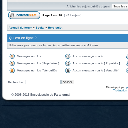
Afficher les sujets publiés depuis:
Page
1
sur
18
[ 431 sujets ]
Accueil du forum
»
Social
»
Hors sujet
Qui est en ligne ?
Utilisateurs parcourant ce forum : Aucun utilisateur inscrit et 4 invités
Messages non lus
Aucun message non lu
Messages non lus [ Populaires ]
Aucun message non lu [ Populaire ]
Messages non lus [ Verrouillés ]
Aucun message non lu [ Verrouillé ]
Rechercher:
Développé par
Traduction f
© 2008-2015 Encyclopédie du Paranormal