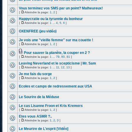
Vous terminez vos SMS par un point? Malheureux!
[
Atteindre la page:
1
,
2
]
Happycratie ou la tyrannie du bonheur
[
Atteindre la page:
1
...
4
,
5
,
6
]
OXENFREE (jeu vidéo)
Je vois une "vieille femme" sur ma couette !
[
Atteindre la page:
1
,
2
]
Pour sauver la planète, la couper en 2 ?
[
Atteindre la page:
1
...
79
,
80
,
81
]
Leaving Neverland et le scepticisme | Mr. Sam
[
Atteindre la page:
1
...
11
,
12
,
13
]
Je me fais du sorge
[
Atteindre la page:
1
,
2
]
Ecoles et camps de redressement aux USA
Le Sourire de la Méduse
Le cas Lisanne Froon et Kris Kremers
[
Atteindre la page:
1
,
2
]
Etes vous ASMR ?..
[
Atteindre la page:
1
,
2
,
3
]
Le Meurtre de L'esprit [Vidéo]