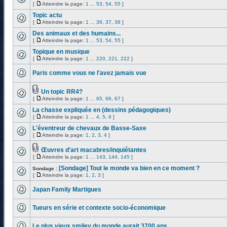
[
Atteindre la page:
1
...
53
,
54
,
55
]
Topic actu
[
Atteindre la page:
1
...
36
,
37
,
38
]
Des animaux et des humains...
[
Atteindre la page:
1
...
53
,
54
,
55
]
Topique en musique
[
Atteindre la page:
1
...
220
,
221
,
222
]
Paris comme vous ne l'avez jamais vue
Un topic RR4?
[
Atteindre la page:
1
...
65
,
66
,
67
]
La chasse expliquée en (dessins pédagogiques)
[
Atteindre la page:
1
...
4
,
5
,
6
]
L'éventreur de chevaux de Basse-Saxe
[
Atteindre la page:
1
,
2
,
3
,
4
]
Œuvres d'art macabres/inquiétantes
[
Atteindre la page:
1
...
143
,
144
,
145
]
[Sondage] Tout le monde va bien en ce moment ?
Sondage :
[
Atteindre la page:
1
,
2
,
3
]
Japan Family Martigues
Tueurs en série et contexte socio-économique
Le plus vieux smiley du monde aurait 3700 ans