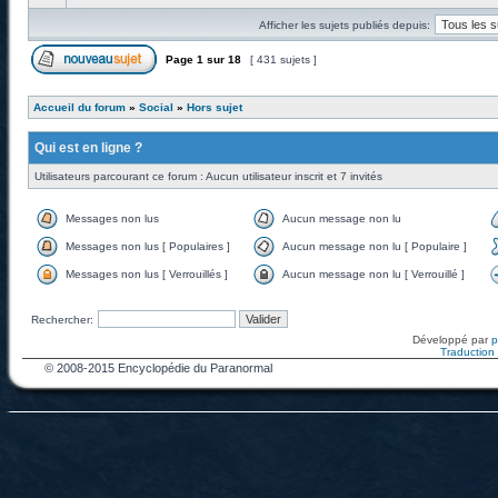
Afficher les sujets publiés depuis:
Page
1
sur
18
[ 431 sujets ]
Accueil du forum
»
Social
»
Hors sujet
Qui est en ligne ?
Utilisateurs parcourant ce forum : Aucun utilisateur inscrit et 7 invités
Messages non lus
Aucun message non lu
Messages non lus [ Populaires ]
Aucun message non lu [ Populaire ]
Messages non lus [ Verrouillés ]
Aucun message non lu [ Verrouillé ]
Rechercher:
Développé par
Traduction f
© 2008-2015 Encyclopédie du Paranormal