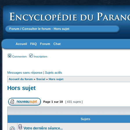
Forum
/ Consulter le forum - Hors sujet
Accueil
FAQ
Forum
Chat
Connexion
Inscription
Messages sans réponse
|
Sujets actifs
Accueil du forum
»
Social
»
Hors sujet
Hors sujet
Page
1
sur
18
[ 431 sujets ]
Sujets
Votre dernière séance...