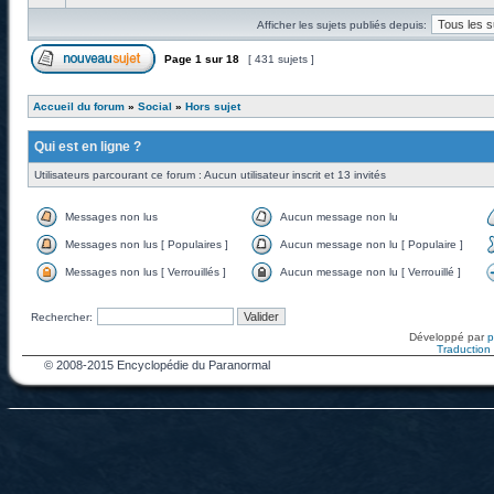
Afficher les sujets publiés depuis:
Page
1
sur
18
[ 431 sujets ]
Accueil du forum
»
Social
»
Hors sujet
Qui est en ligne ?
Utilisateurs parcourant ce forum : Aucun utilisateur inscrit et 13 invités
Messages non lus
Aucun message non lu
Messages non lus [ Populaires ]
Aucun message non lu [ Populaire ]
Messages non lus [ Verrouillés ]
Aucun message non lu [ Verrouillé ]
Rechercher:
Développé par
Traduction f
© 2008-2015 Encyclopédie du Paranormal