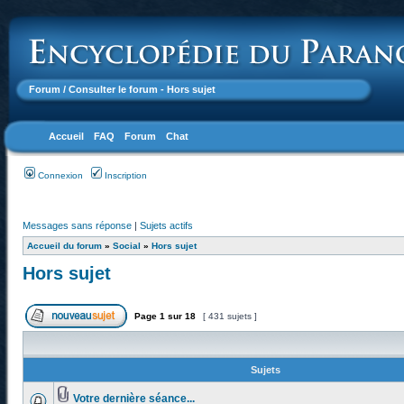
Forum
/ Consulter le forum - Hors sujet
Accueil
FAQ
Forum
Chat
Connexion
Inscription
Messages sans réponse
|
Sujets actifs
Accueil du forum
»
Social
»
Hors sujet
Hors sujet
Page
1
sur
18
[ 431 sujets ]
Sujets
Votre dernière séance...