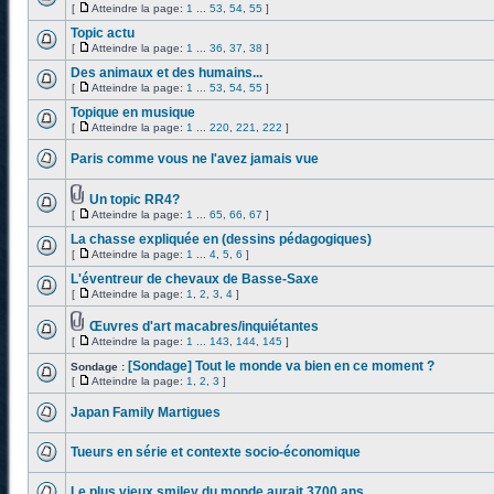
[
Atteindre la page:
1
...
53
,
54
,
55
]
Topic actu
[
Atteindre la page:
1
...
36
,
37
,
38
]
Des animaux et des humains...
[
Atteindre la page:
1
...
53
,
54
,
55
]
Topique en musique
[
Atteindre la page:
1
...
220
,
221
,
222
]
Paris comme vous ne l'avez jamais vue
Un topic RR4?
[
Atteindre la page:
1
...
65
,
66
,
67
]
La chasse expliquée en (dessins pédagogiques)
[
Atteindre la page:
1
...
4
,
5
,
6
]
L'éventreur de chevaux de Basse-Saxe
[
Atteindre la page:
1
,
2
,
3
,
4
]
Œuvres d'art macabres/inquiétantes
[
Atteindre la page:
1
...
143
,
144
,
145
]
[Sondage] Tout le monde va bien en ce moment ?
Sondage :
[
Atteindre la page:
1
,
2
,
3
]
Japan Family Martigues
Tueurs en série et contexte socio-économique
Le plus vieux smiley du monde aurait 3700 ans