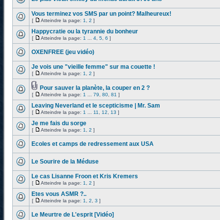
Vous terminez vos SMS par un point? Malheureux!
[
Atteindre la page:
1
,
2
]
Happycratie ou la tyrannie du bonheur
[
Atteindre la page:
1
...
4
,
5
,
6
]
OXENFREE (jeu vidéo)
Je vois une "vieille femme" sur ma couette !
[
Atteindre la page:
1
,
2
]
Pour sauver la planète, la couper en 2 ?
[
Atteindre la page:
1
...
79
,
80
,
81
]
Leaving Neverland et le scepticisme | Mr. Sam
[
Atteindre la page:
1
...
11
,
12
,
13
]
Je me fais du sorge
[
Atteindre la page:
1
,
2
]
Ecoles et camps de redressement aux USA
Le Sourire de la Méduse
Le cas Lisanne Froon et Kris Kremers
[
Atteindre la page:
1
,
2
]
Etes vous ASMR ?..
[
Atteindre la page:
1
,
2
,
3
]
Le Meurtre de L'esprit [Vidéo]