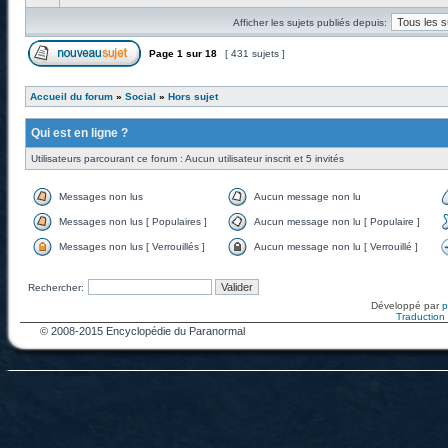
Afficher les sujets publiés depuis:
Page
1
sur
18
[ 431 sujets ]
Accueil du forum
»
Social
»
Hors sujet
Qui est en ligne ?
Utilisateurs parcourant ce forum : Aucun utilisateur inscrit et 5 invités
Messages non lus
Aucun message non lu
Messages non lus [ Populaires ]
Aucun message non lu [ Populaire ]
Messages non lus [ Verrouillés ]
Aucun message non lu [ Verrouillé ]
Rechercher:
Développé par
Traduction f
© 2008-2015 Encyclopédie du Paranormal