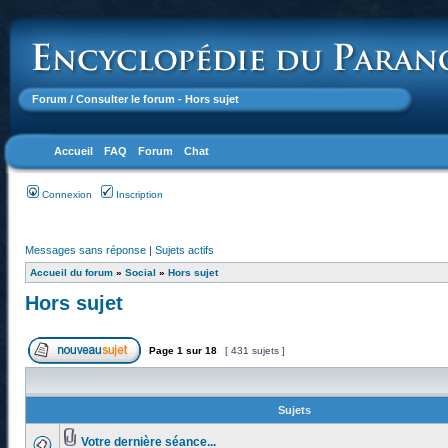
Forum
/ Consulter le forum - Hors sujet
Accueil
FAQ
Forum
Chat
Connexion
Inscription
Messages sans réponse
|
Sujets actifs
Accueil du forum
»
Social
»
Hors sujet
Hors sujet
Page
1
sur
18
[ 431 sujets ]
Sujets
Votre dernière séance...