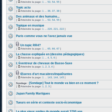
[
Atteindre la page:
1
...
53
,
54
,
55
]
Topic actu
[
Atteindre la page:
1
...
36
,
37
,
38
]
Des animaux et des humains...
[
Atteindre la page:
1
...
53
,
54
,
55
]
Topique en musique
[
Atteindre la page:
1
...
220
,
221
,
222
]
Paris comme vous ne l'avez jamais vue
Un topic RR4?
[
Atteindre la page:
1
...
65
,
66
,
67
]
La chasse expliquée en (dessins pédagogiques)
[
Atteindre la page:
1
...
4
,
5
,
6
]
L'éventreur de chevaux de Basse-Saxe
[
Atteindre la page:
1
,
2
,
3
,
4
]
Œuvres d'art macabres/inquiétantes
[
Atteindre la page:
1
...
143
,
144
,
145
]
[Sondage] Tout le monde va bien en ce moment ?
Sondage :
[
Atteindre la page:
1
,
2
,
3
]
Japan Family Martigues
Tueurs en série et contexte socio-économique
Le plus vieux smiley du monde aurait 3700 ans