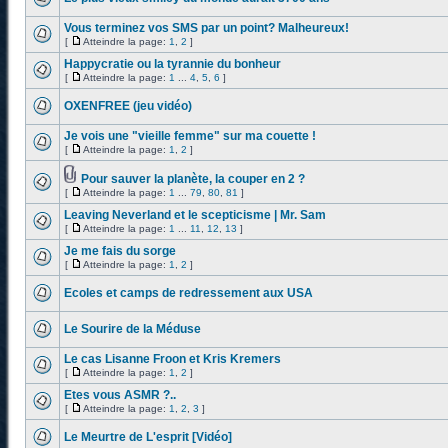
Vous terminez vos SMS par un point? Malheureux!
[
Atteindre la page:
1
,
2
]
Happycratie ou la tyrannie du bonheur
[
Atteindre la page:
1
...
4
,
5
,
6
]
OXENFREE (jeu vidéo)
Je vois une "vieille femme" sur ma couette !
[
Atteindre la page:
1
,
2
]
Pour sauver la planète, la couper en 2 ?
[
Atteindre la page:
1
...
79
,
80
,
81
]
Leaving Neverland et le scepticisme | Mr. Sam
[
Atteindre la page:
1
...
11
,
12
,
13
]
Je me fais du sorge
[
Atteindre la page:
1
,
2
]
Ecoles et camps de redressement aux USA
Le Sourire de la Méduse
Le cas Lisanne Froon et Kris Kremers
[
Atteindre la page:
1
,
2
]
Etes vous ASMR ?..
[
Atteindre la page:
1
,
2
,
3
]
Le Meurtre de L'esprit [Vidéo]