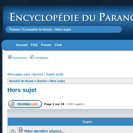
Forum
/ Consulter le forum - Hors sujet
Accueil
FAQ
Forum
Chat
Connexion
Inscription
Messages sans réponse
|
Sujets actifs
Accueil du forum
»
Social
»
Hors sujet
Hors sujet
Page
1
sur
18
[ 431 sujets ]
Sujets
Votre dernière séance...