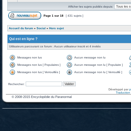
Afficher les sujets publiés depuis:
Page
1
sur
18
[ 431 sujets ]
Accueil du forum
»
Social
»
Hors sujet
Qui est en ligne ?
Utilisateurs parcourant ce forum : Aucun utilisateur inscrit et 4 invités
Messages non lus
Aucun message non lu
Messages non lus [ Populaires ]
Aucun message non lu [ Populaire ]
Messages non lus [ Verrouillés ]
Aucun message non lu [ Verrouillé ]
Rechercher:
Développé par
Traduction f
© 2008-2015 Encyclopédie du Paranormal