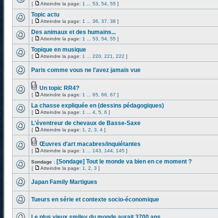
[
Atteindre la page:
1
...
53
,
54
,
55
]
Topic actu
[
Atteindre la page:
1
...
36
,
37
,
38
]
Des animaux et des humains...
[
Atteindre la page:
1
...
53
,
54
,
55
]
Topique en musique
[
Atteindre la page:
1
...
220
,
221
,
222
]
Paris comme vous ne l'avez jamais vue
Un topic RR4?
[
Atteindre la page:
1
...
65
,
66
,
67
]
La chasse expliquée en (dessins pédagogiques)
[
Atteindre la page:
1
...
4
,
5
,
6
]
L'éventreur de chevaux de Basse-Saxe
[
Atteindre la page:
1
,
2
,
3
,
4
]
Œuvres d'art macabres/inquiétantes
[
Atteindre la page:
1
...
143
,
144
,
145
]
[Sondage] Tout le monde va bien en ce moment ?
Sondage :
[
Atteindre la page:
1
,
2
,
3
]
Japan Family Martigues
Tueurs en série et contexte socio-économique
Le plus vieux smiley du monde aurait 3700 ans