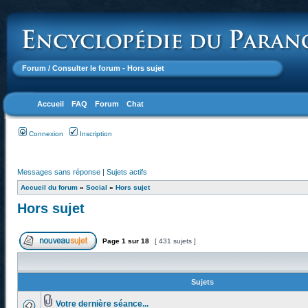
Forum
/ Consulter le forum - Hors sujet
Accueil
FAQ
Forum
Chat
Connexion
Inscription
Messages sans réponse
|
Sujets actifs
Accueil du forum
»
Social
»
Hors sujet
Hors sujet
Page
1
sur
18
[ 431 sujets ]
Sujets
Votre dernière séance...