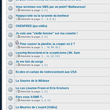
Vous terminez vos SMS par un point? Malheureux!
[
Atteindre la page:
1
,
2
]
Happycratie ou la tyrannie du bonheur
[
Atteindre la page:
1
...
4
,
5
,
6
]
OXENFREE (jeu vidéo)
Je vois une "vieille femme" sur ma couette !
[
Atteindre la page:
1
,
2
]
Pour sauver la planète, la couper en 2 ?
[
Atteindre la page:
1
...
79
,
80
,
81
]
Leaving Neverland et le scepticisme | Mr. Sam
[
Atteindre la page:
1
...
11
,
12
,
13
]
Je me fais du sorge
[
Atteindre la page:
1
,
2
]
Ecoles et camps de redressement aux USA
Le Sourire de la Méduse
Le cas Lisanne Froon et Kris Kremers
[
Atteindre la page:
1
,
2
]
Etes vous ASMR ?..
[
Atteindre la page:
1
,
2
,
3
]
Le Meurtre de L'esprit [Vidéo]