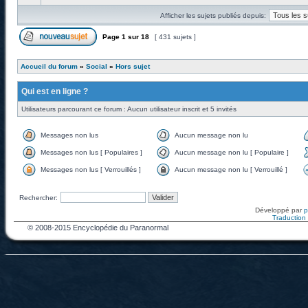
Afficher les sujets publiés depuis:
Page
1
sur
18
[ 431 sujets ]
Accueil du forum
»
Social
»
Hors sujet
Qui est en ligne ?
Utilisateurs parcourant ce forum : Aucun utilisateur inscrit et 5 invités
Messages non lus
Aucun message non lu
Messages non lus [ Populaires ]
Aucun message non lu [ Populaire ]
Messages non lus [ Verrouillés ]
Aucun message non lu [ Verrouillé ]
Rechercher:
Développé par
Traduction f
© 2008-2015 Encyclopédie du Paranormal