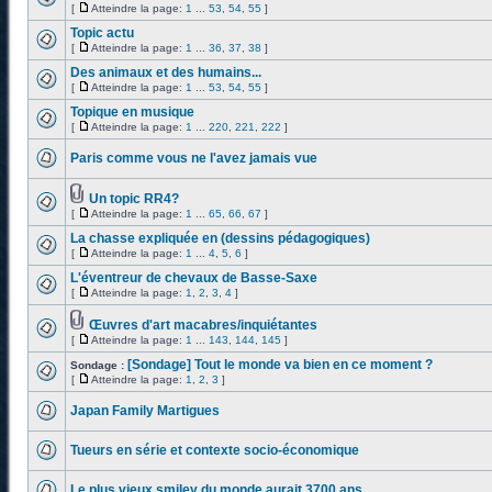
[
Atteindre la page:
1
...
53
,
54
,
55
]
Topic actu
[
Atteindre la page:
1
...
36
,
37
,
38
]
Des animaux et des humains...
[
Atteindre la page:
1
...
53
,
54
,
55
]
Topique en musique
[
Atteindre la page:
1
...
220
,
221
,
222
]
Paris comme vous ne l'avez jamais vue
Un topic RR4?
[
Atteindre la page:
1
...
65
,
66
,
67
]
La chasse expliquée en (dessins pédagogiques)
[
Atteindre la page:
1
...
4
,
5
,
6
]
L'éventreur de chevaux de Basse-Saxe
[
Atteindre la page:
1
,
2
,
3
,
4
]
Œuvres d'art macabres/inquiétantes
[
Atteindre la page:
1
...
143
,
144
,
145
]
[Sondage] Tout le monde va bien en ce moment ?
Sondage :
[
Atteindre la page:
1
,
2
,
3
]
Japan Family Martigues
Tueurs en série et contexte socio-économique
Le plus vieux smiley du monde aurait 3700 ans