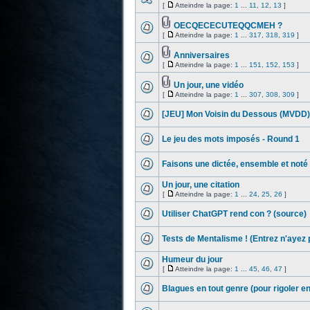
[
Atteindre la page:
1
...
11
,
12
,
13
]
OECQECECUTEQQCMEH ?
[
Atteindre la page:
1
...
317
,
318
,
319
]
Anniversaires
[
Atteindre la page:
1
...
151
,
152
,
153
]
Un jour, une vidéo
[
Atteindre la page:
1
...
307
,
308
,
309
]
[JEU] Mon Voisin du Dessous (MVDD)
Le jeu des mots imposés - Round 1
Faisons une dictée, ensemble et noté 
Un jour, une citation
[
Atteindre la page:
1
...
24
,
25
,
26
]
Utiliser ChatGPT rend con ? (source)
Tests de Mentalisme ! (Entrez n'ayez 
Humeur du jour
[
Atteindre la page:
1
...
45
,
46
,
47
]
Blagues en tout genre (pour rigoler e