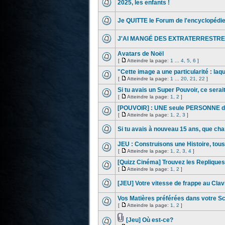
2025, les enfants !
Je QUITTE le Forum de l'encyclopédi
J'AI MANGÉ DES EXTRATERRESTRE
Avatars de Noël
[
Atteindre la page:
1
...
4
,
5
,
6
]
"Cette image a une particularité : laqu
[
Atteindre la page:
1
...
20
,
21
,
22
]
Si tu avais un Super Pouvoir, ce serait
[
Atteindre la page:
1
,
2
]
[POUVOIR] : UNE seule PERSONNE du
[
Atteindre la page:
1
,
2
,
3
]
Si tu avais à nouveau 15 ans, que cha
JEU : Construisons une Histoire, tou
[
Atteindre la page:
1
,
2
,
3
,
4
]
[Quizz Cinéma] Trouvez les Repliques 
[
Atteindre la page:
1
,
2
]
[JEU] Votre vitesse de frappe au Clavi
Vos Matières préférées dans votre Sc
[
Atteindre la page:
1
,
2
]
[Jeu] Où est-ce?