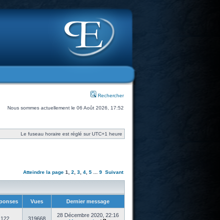
Rechercher
Nous sommes actuellement le 06 Août 2026, 17:52
Le fuseau horaire est réglé sur UTC+1 heure
Atteindre la page
1
,
2
,
3
,
4
,
5
...
9
Suivant
ponses
Vues
Dernier message
28 Décembre 2020, 22:16
122
319668