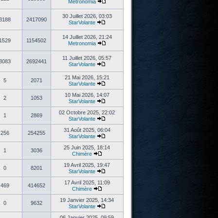
Metronomia
30 Juillet 2026, 03:03
3188
2417090
StarVolante
14 Juillet 2026, 21:24
1529
1154502
Metronomia
11 Juillet 2026, 05:57
3083
2692441
StarVolante
21 Mai 2026, 15:21
5
2071
StarVolante
10 Mai 2026, 14:07
2
1053
StarVolante
02 Octobre 2025, 22:02
1
2869
StarVolante
31 Août 2025, 06:04
256
254255
StarVolante
25 Juin 2025, 18:14
1
3036
Chimère
19 Avril 2025, 19:47
0
8201
StarVolante
17 Avril 2025, 11:09
469
414652
Chimère
19 Janvier 2025, 14:34
0
9632
StarVolante
06 Janvier 2025, 09:59