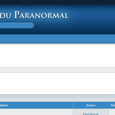
]
Sujets
Auteur
Ré
Paul Binocle