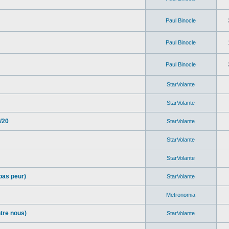
Paul Binocle
Paul Binocle
Paul Binocle
StarVolante
StarVolante
/20
StarVolante
StarVolante
StarVolante
pas peur)
StarVolante
Metronomia
ntre nous)
StarVolante