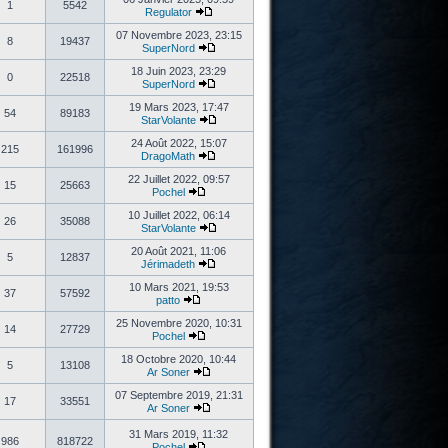
1
5542
Regulator
07 Novembre 2023, 23:15
8
19437
SuperNord
18 Juin 2023, 23:29
0
22518
SuperNord
19 Mars 2023, 17:47
54
89183
StarVolante
24 Août 2022, 15:07
215
161996
DragoMath
22 Juillet 2022, 09:57
15
25663
Pochel
10 Juillet 2022, 06:14
26
35088
StarVolante
20 Août 2021, 11:06
5
12837
Jérimadeth
10 Mars 2021, 19:53
37
57592
patto
25 Novembre 2020, 10:31
14
27729
Pochel
18 Octobre 2020, 10:44
5
13108
Ar Soner
07 Septembre 2019, 21:31
17
33551
Ar Soner
31 Mars 2019, 11:32
986
818722
Pochel