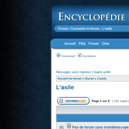
Forum
/ Consulter le forum - L'asile
Accueil
FAQ
Forum
Chat
Connexion
Inscription
Messages sans réponse
|
Sujets actifs
Accueil du forum
»
Social
»
L'asile
L'asile
Page
1
sur
9
[ 224 sujets 
Pas de forum sans trombinoscope