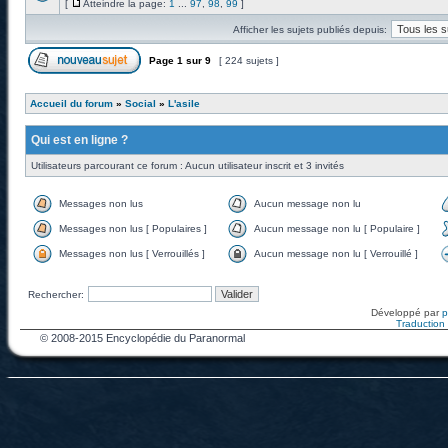
[
Atteindre la page:
1
...
97
,
98
,
99
]
Afficher les sujets publiés depuis:
Page
1
sur
9
[ 224 sujets ]
Accueil du forum
»
Social
»
L'asile
Qui est en ligne ?
Utilisateurs parcourant ce forum : Aucun utilisateur inscrit et 3 invités
Messages non lus
Aucun message non lu
Messages non lus [ Populaires ]
Aucun message non lu [ Populaire ]
Messages non lus [ Verrouillés ]
Aucun message non lu [ Verrouillé ]
Rechercher:
Développé par
Traduction f
© 2008-2015 Encyclopédie du Paranormal