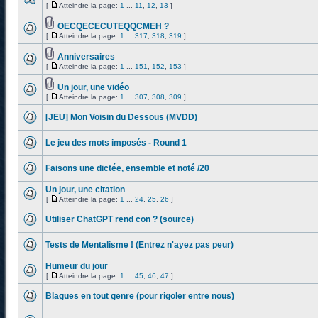
[
Atteindre la page:
1
...
11
,
12
,
13
]
OECQECECUTEQQCMEH ?
[
Atteindre la page:
1
...
317
,
318
,
319
]
Anniversaires
[
Atteindre la page:
1
...
151
,
152
,
153
]
Un jour, une vidéo
[
Atteindre la page:
1
...
307
,
308
,
309
]
[JEU] Mon Voisin du Dessous (MVDD)
Le jeu des mots imposés - Round 1
Faisons une dictée, ensemble et noté /20
Un jour, une citation
[
Atteindre la page:
1
...
24
,
25
,
26
]
Utiliser ChatGPT rend con ? (source)
Tests de Mentalisme ! (Entrez n'ayez pas peur)
Humeur du jour
[
Atteindre la page:
1
...
45
,
46
,
47
]
Blagues en tout genre (pour rigoler entre nous)