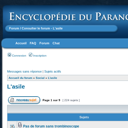
Forum
/ Consulter le forum - L'asile
Accueil
FAQ
Forum
Chat
Connexion
Inscription
Messages sans réponse
|
Sujets actifs
Accueil du forum
»
Social
»
L'asile
L'asile
Page
1
sur
9
[ 224 sujets ]
Sujets
Pas de forum sans trombinoscope