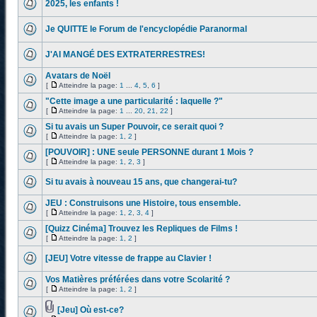
2025, les enfants !
Je QUITTE le Forum de l'encyclopédie Paranormal
J'AI MANGÉ DES EXTRATERRESTRES!
Avatars de Noël
[
Atteindre la page:
1
...
4
,
5
,
6
]
"Cette image a une particularité : laquelle ?"
[
Atteindre la page:
1
...
20
,
21
,
22
]
Si tu avais un Super Pouvoir, ce serait quoi ?
[
Atteindre la page:
1
,
2
]
[POUVOIR] : UNE seule PERSONNE durant 1 Mois ?
[
Atteindre la page:
1
,
2
,
3
]
Si tu avais à nouveau 15 ans, que changerai-tu?
JEU : Construisons une Histoire, tous ensemble.
[
Atteindre la page:
1
,
2
,
3
,
4
]
[Quizz Cinéma] Trouvez les Repliques de Films !
[
Atteindre la page:
1
,
2
]
[JEU] Votre vitesse de frappe au Clavier !
Vos Matières préférées dans votre Scolarité ?
[
Atteindre la page:
1
,
2
]
[Jeu] Où est-ce?