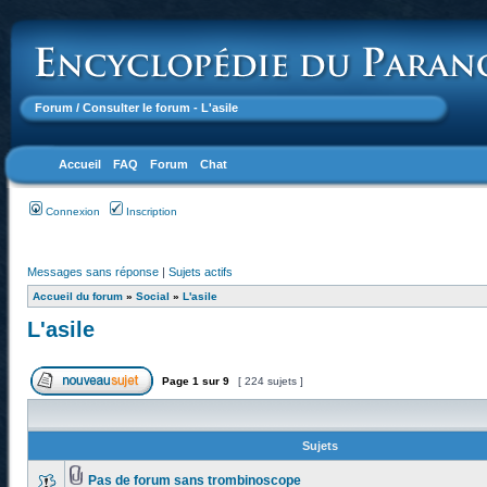
Forum
/ Consulter le forum - L'asile
Accueil
FAQ
Forum
Chat
Connexion
Inscription
Messages sans réponse
|
Sujets actifs
Accueil du forum
»
Social
»
L'asile
L'asile
Page
1
sur
9
[ 224 sujets ]
Sujets
Pas de forum sans trombinoscope