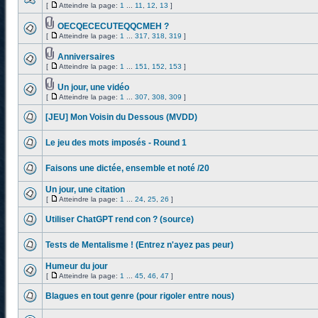
[
Atteindre la page:
1
...
11
,
12
,
13
]
OECQECECUTEQQCMEH ?
[
Atteindre la page:
1
...
317
,
318
,
319
]
Anniversaires
[
Atteindre la page:
1
...
151
,
152
,
153
]
Un jour, une vidéo
[
Atteindre la page:
1
...
307
,
308
,
309
]
[JEU] Mon Voisin du Dessous (MVDD)
Le jeu des mots imposés - Round 1
Faisons une dictée, ensemble et noté /20
Un jour, une citation
[
Atteindre la page:
1
...
24
,
25
,
26
]
Utiliser ChatGPT rend con ? (source)
Tests de Mentalisme ! (Entrez n'ayez pas peur)
Humeur du jour
[
Atteindre la page:
1
...
45
,
46
,
47
]
Blagues en tout genre (pour rigoler entre nous)