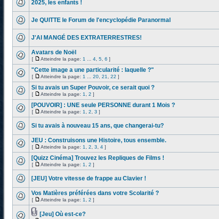
2025, les enfants !
Je QUITTE le Forum de l'encyclopédie Paranormal
J'AI MANGÉ DES EXTRATERRESTRES!
Avatars de Noël
[
Atteindre la page:
1
...
4
,
5
,
6
]
"Cette image a une particularité : laquelle ?"
[
Atteindre la page:
1
...
20
,
21
,
22
]
Si tu avais un Super Pouvoir, ce serait quoi ?
[
Atteindre la page:
1
,
2
]
[POUVOIR] : UNE seule PERSONNE durant 1 Mois ?
[
Atteindre la page:
1
,
2
,
3
]
Si tu avais à nouveau 15 ans, que changerai-tu?
JEU : Construisons une Histoire, tous ensemble.
[
Atteindre la page:
1
,
2
,
3
,
4
]
[Quizz Cinéma] Trouvez les Repliques de Films !
[
Atteindre la page:
1
,
2
]
[JEU] Votre vitesse de frappe au Clavier !
Vos Matières préférées dans votre Scolarité ?
[
Atteindre la page:
1
,
2
]
[Jeu] Où est-ce?