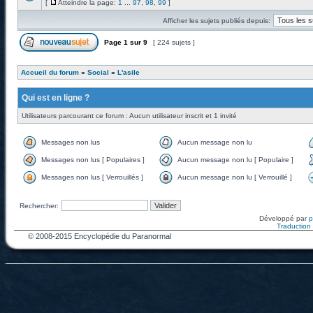
[
Atteindre la page:
1
...
97
,
98
,
99
]
Afficher les sujets publiés depuis:
Page
1
sur
9
[ 224 sujets ]
Accueil du forum
»
Social
»
L'asile
Qui est en ligne ?
Utilisateurs parcourant ce forum : Aucun utilisateur inscrit et 1 invité
Messages non lus
Aucun message non lu
Messages non lus [ Populaires ]
Aucun message non lu [ Populaire ]
Messages non lus [ Verrouillés ]
Aucun message non lu [ Verrouillé ]
Rechercher:
Développé par
Traduction f
© 2008-2015 Encyclopédie du Paranormal