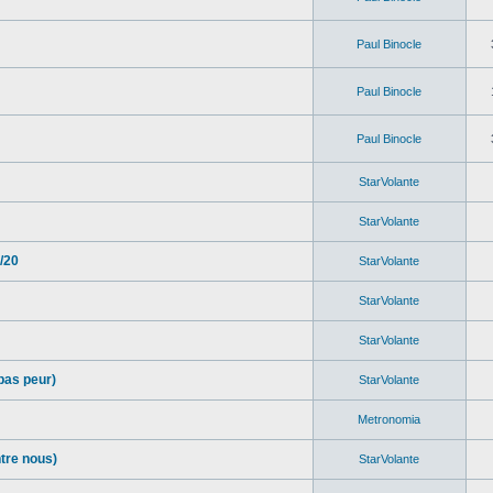
Paul Binocle
Paul Binocle
Paul Binocle
StarVolante
StarVolante
/20
StarVolante
StarVolante
StarVolante
pas peur)
StarVolante
Metronomia
ntre nous)
StarVolante