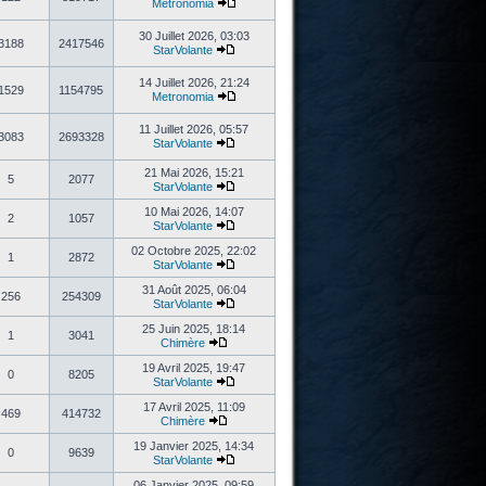
Metronomia
30 Juillet 2026, 03:03
3188
2417546
StarVolante
14 Juillet 2026, 21:24
1529
1154795
Metronomia
11 Juillet 2026, 05:57
3083
2693328
StarVolante
21 Mai 2026, 15:21
5
2077
StarVolante
10 Mai 2026, 14:07
2
1057
StarVolante
02 Octobre 2025, 22:02
1
2872
StarVolante
31 Août 2025, 06:04
256
254309
StarVolante
25 Juin 2025, 18:14
1
3041
Chimère
19 Avril 2025, 19:47
0
8205
StarVolante
17 Avril 2025, 11:09
469
414732
Chimère
19 Janvier 2025, 14:34
0
9639
StarVolante
06 Janvier 2025, 09:59