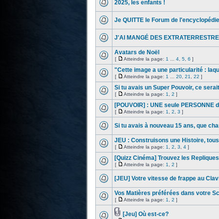
2025, les enfants !
Je QUITTE le Forum de l'encyclopédi
J'AI MANGÉ DES EXTRATERRESTRE
Avatars de Noël
[
Atteindre la page:
1
...
4
,
5
,
6
]
"Cette image a une particularité : laqu
[
Atteindre la page:
1
...
20
,
21
,
22
]
Si tu avais un Super Pouvoir, ce serait
[
Atteindre la page:
1
,
2
]
[POUVOIR] : UNE seule PERSONNE du
[
Atteindre la page:
1
,
2
,
3
]
Si tu avais à nouveau 15 ans, que cha
JEU : Construisons une Histoire, tou
[
Atteindre la page:
1
,
2
,
3
,
4
]
[Quizz Cinéma] Trouvez les Repliques 
[
Atteindre la page:
1
,
2
]
[JEU] Votre vitesse de frappe au Clavi
Vos Matières préférées dans votre Sc
[
Atteindre la page:
1
,
2
]
[Jeu] Où est-ce?