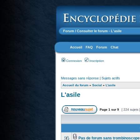
Forum
/ Consulter le forum - L'asile
Accueil
FAQ
Forum
Chat
Connexion
Inscription
Messages sans réponse
|
Sujets actifs
Accueil du forum
»
Social
»
L'asile
L'asile
Page
1
sur
9
[ 224 sujets 
Pas de forum sans trombinoscope