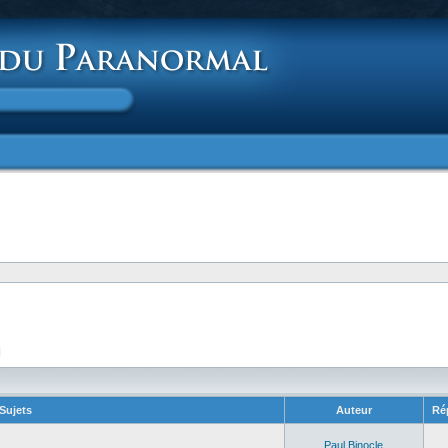
]
Sujets
Auteur
Ré
Paul Binocle