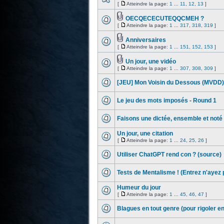
[
Atteindre la page:
1
...
11
,
12
,
13
]
OECQECECUTEQQCMEH ?
[
Atteindre la page:
1
...
317
,
318
,
319
]
Anniversaires
[
Atteindre la page:
1
...
151
,
152
,
153
]
Un jour, une vidéo
[
Atteindre la page:
1
...
307
,
308
,
309
]
[JEU] Mon Voisin du Dessous (MVDD)
Le jeu des mots imposés - Round 1
Faisons une dictée, ensemble et noté 
Un jour, une citation
[
Atteindre la page:
1
...
24
,
25
,
26
]
Utiliser ChatGPT rend con ? (source)
Tests de Mentalisme ! (Entrez n'ayez 
Humeur du jour
[
Atteindre la page:
1
...
45
,
46
,
47
]
Blagues en tout genre (pour rigoler e