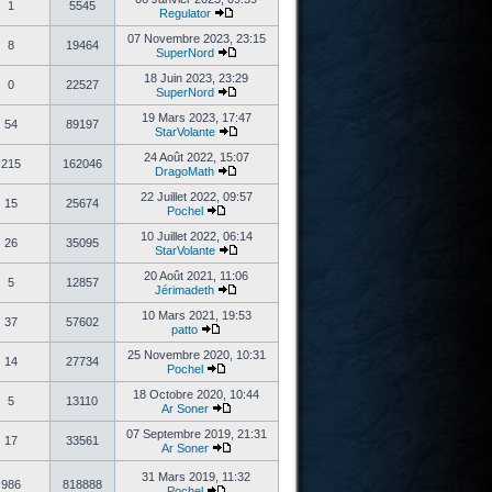
1
5545
Regulator
07 Novembre 2023, 23:15
8
19464
SuperNord
18 Juin 2023, 23:29
0
22527
SuperNord
19 Mars 2023, 17:47
54
89197
StarVolante
24 Août 2022, 15:07
215
162046
DragoMath
22 Juillet 2022, 09:57
15
25674
Pochel
10 Juillet 2022, 06:14
26
35095
StarVolante
20 Août 2021, 11:06
5
12857
Jérimadeth
10 Mars 2021, 19:53
37
57602
patto
25 Novembre 2020, 10:31
14
27734
Pochel
18 Octobre 2020, 10:44
5
13110
Ar Soner
07 Septembre 2019, 21:31
17
33561
Ar Soner
31 Mars 2019, 11:32
986
818888
Pochel