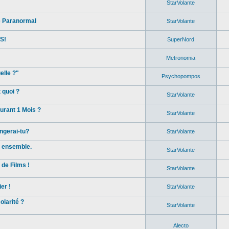
StarVolante
e Paranormal
StarVolante
S!
SuperNord
Metronomia
elle ?"
Psychopompos
 quoi ?
StarVolante
rant 1 Mois ?
StarVolante
ngerai-tu?
StarVolante
s ensemble.
StarVolante
de Films !
StarVolante
er !
StarVolante
olarité ?
StarVolante
Alecto