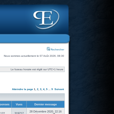
Rechercher
Nous sommes actuellement le 07 Août 2026, 08:30
Le fuseau horaire est réglé sur UTC+1 heure
Atteindre la page
1
,
2
,
3
,
4
,
5
...
9
Suivant
ponses
Vues
Dernier message
28 Décembre 2020, 22:16
122
319717