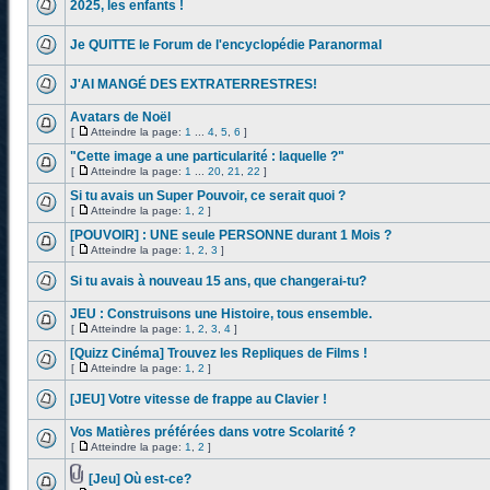
2025, les enfants !
Je QUITTE le Forum de l'encyclopédie Paranormal
J'AI MANGÉ DES EXTRATERRESTRES!
Avatars de Noël
[
Atteindre la page:
1
...
4
,
5
,
6
]
"Cette image a une particularité : laquelle ?"
[
Atteindre la page:
1
...
20
,
21
,
22
]
Si tu avais un Super Pouvoir, ce serait quoi ?
[
Atteindre la page:
1
,
2
]
[POUVOIR] : UNE seule PERSONNE durant 1 Mois ?
[
Atteindre la page:
1
,
2
,
3
]
Si tu avais à nouveau 15 ans, que changerai-tu?
JEU : Construisons une Histoire, tous ensemble.
[
Atteindre la page:
1
,
2
,
3
,
4
]
[Quizz Cinéma] Trouvez les Repliques de Films !
[
Atteindre la page:
1
,
2
]
[JEU] Votre vitesse de frappe au Clavier !
Vos Matières préférées dans votre Scolarité ?
[
Atteindre la page:
1
,
2
]
[Jeu] Où est-ce?