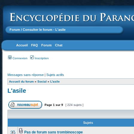
Forum
/ Consulter le forum - L'asile
Accueil
FAQ
Forum
Chat
Connexion
Inscription
Messages sans réponse
|
Sujets actifs
Accueil du forum
»
Social
»
L'asile
L'asile
Page
1
sur
9
[ 224 sujets ]
Sujets
Pas de forum sans trombinoscope