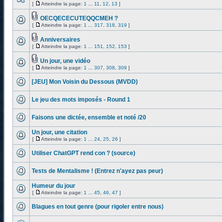
[
Atteindre la page:
1
...
11
,
12
,
13
]
OECQECECUTEQQCMEH ?
[
Atteindre la page:
1
...
317
,
318
,
319
]
Anniversaires
[
Atteindre la page:
1
...
151
,
152
,
153
]
Un jour, une vidéo
[
Atteindre la page:
1
...
307
,
308
,
309
]
[JEU] Mon Voisin du Dessous (MVDD)
Le jeu des mots imposés - Round 1
Faisons une dictée, ensemble et noté /20
Un jour, une citation
[
Atteindre la page:
1
...
24
,
25
,
26
]
Utiliser ChatGPT rend con ? (source)
Tests de Mentalisme ! (Entrez n'ayez pas peur)
Humeur du jour
[
Atteindre la page:
1
...
45
,
46
,
47
]
Blagues en tout genre (pour rigoler entre nous)