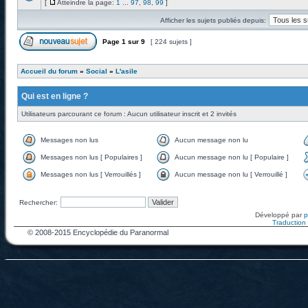
[
Atteindre la page:
1
...
97
,
98
,
99
]
Afficher les sujets publiés depuis:
Page
1
sur
9
[ 224 sujets ]
Accueil du forum
»
Social
»
L'asile
Qui est en ligne ?
Utilisateurs parcourant ce forum : Aucun utilisateur inscrit et 2 invités
Messages non lus
Aucun message non lu
Messages non lus [ Populaires ]
Aucun message non lu [ Populaire ]
Messages non lus [ Verrouillés ]
Aucun message non lu [ Verrouillé ]
Rechercher:
Développé par
Traduction f
© 2008-2015 Encyclopédie du Paranormal