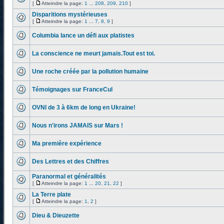
[
Atteindre la page:
1
...
208
,
209
,
210
]
Disparitions mystérieuses
[
Atteindre la page:
1
...
7
,
8
,
9
]
Columbia lance un défi aux platistes
La conscience ne meurt jamais.Tout est toi.
Une roche créée par la pollution humaine
Témoignages sur FranceCul
OVNI de 3 à 6km de long en Ukraine!
Nous n'irons JAMAIS sur Mars !
Ma première expérience
Des Lettres et des Chiffres
Paranormal et généralités
[
Atteindre la page:
1
...
20
,
21
,
22
]
La Terre plate
[
Atteindre la page:
1
,
2
]
Dieu & Dieuzette