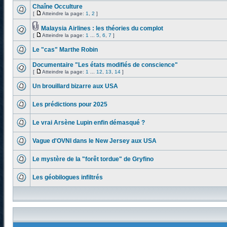
Chaîne Occulture
[
Atteindre la page:
1
,
2
]
Malaysia Airlines : les théories du complot
[
Atteindre la page:
1
...
5
,
6
,
7
]
Le "cas" Marthe Robin
Documentaire "Les états modifiés de conscience"
[
Atteindre la page:
1
...
12
,
13
,
14
]
Un brouillard bizarre aux USA
Les prédictions pour 2025
Le vrai Arsène Lupin enfin démasqué ?
Vague d'OVNI dans le New Jersey aux USA
Le mystère de la "forêt tordue" de Gryfino
Les géobilogues infiltrés