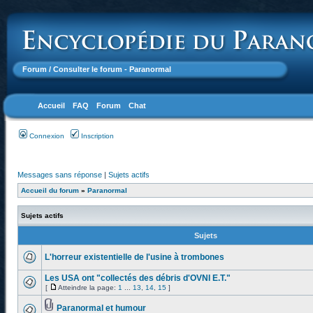
Forum
/ Consulter le forum - Paranormal
Accueil
FAQ
Forum
Chat
Connexion
Inscription
Messages sans réponse
|
Sujets actifs
Accueil du forum
»
Paranormal
Sujets actifs
Sujets
L'horreur existentielle de l'usine à trombones
Les USA ont "collectés des débris d'OVNI E.T."
[
Atteindre la page:
1
...
13
,
14
,
15
]
Paranormal et humour