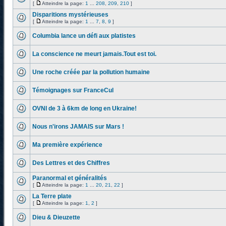
[
Atteindre la page:
1
...
208
,
209
,
210
]
Disparitions mystérieuses
[
Atteindre la page:
1
...
7
,
8
,
9
]
Columbia lance un défi aux platistes
La conscience ne meurt jamais.Tout est toi.
Une roche créée par la pollution humaine
Témoignages sur FranceCul
OVNI de 3 à 6km de long en Ukraine!
Nous n'irons JAMAIS sur Mars !
Ma première expérience
Des Lettres et des Chiffres
Paranormal et généralités
[
Atteindre la page:
1
...
20
,
21
,
22
]
La Terre plate
[
Atteindre la page:
1
,
2
]
Dieu & Dieuzette