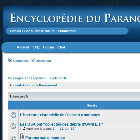
Forum
/ Consulter le forum - Paranormal
Accueil
FAQ
Forum
Chat
Connexion
Inscription
Messages sans réponse
|
Sujets actifs
Accueil du forum
»
Paranormal
Sujets actifs
Sujets
L'horreur existentielle de l'usine à trombones
Les USA ont "collectés des débris d'OVNI E.T."
[
Atteindre la page:
1
...
13
,
14
,
15
]
Paranormal et humour