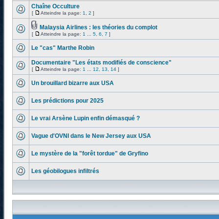
Chaîne Occulture
[
Atteindre la page:
1
,
2
]
Malaysia Airlines : les théories du complot
[
Atteindre la page:
1
...
5
,
6
,
7
]
Le "cas" Marthe Robin
Documentaire "Les états modifiés de conscience"
[
Atteindre la page:
1
...
12
,
13
,
14
]
Un brouillard bizarre aux USA
Les prédictions pour 2025
Le vrai Arsène Lupin enfin démasqué ?
Vague d'OVNI dans le New Jersey aux USA
Le mystère de la "forêt tordue" de Gryfino
Les géobilogues infiltrés