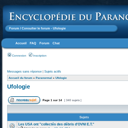
Forum
/ Consulter le forum - Ufologie
Accueil
FAQ
Forum
Chat
Connexion
Inscription
Messages sans réponse
|
Sujets actifs
Accueil du forum
»
Paranormal
»
Ufologie
Ufologie
Page
1
sur
14
[ 340 sujets ]
Sujets
Les USA ont "collectés des débris d'OVNI E.T."