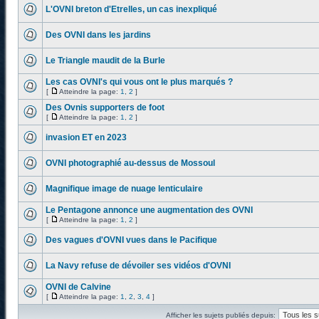
L'OVNI breton d'Etrelles, un cas inexpliqué
Des OVNI dans les jardins
Le Triangle maudit de la Burle
Les cas OVNI's qui vous ont le plus marqués ?
[
Atteindre la page:
1
,
2
]
Des Ovnis supporters de foot
[
Atteindre la page:
1
,
2
]
invasion ET en 2023
OVNI photographié au-dessus de Mossoul
Magnifique image de nuage lenticulaire
Le Pentagone annonce une augmentation des OVNI
[
Atteindre la page:
1
,
2
]
Des vagues d'OVNI vues dans le Pacifique
La Navy refuse de dévoiler ses vidéos d'OVNI
OVNI de Calvine
[
Atteindre la page:
1
,
2
,
3
,
4
]
Afficher les sujets publiés depuis: