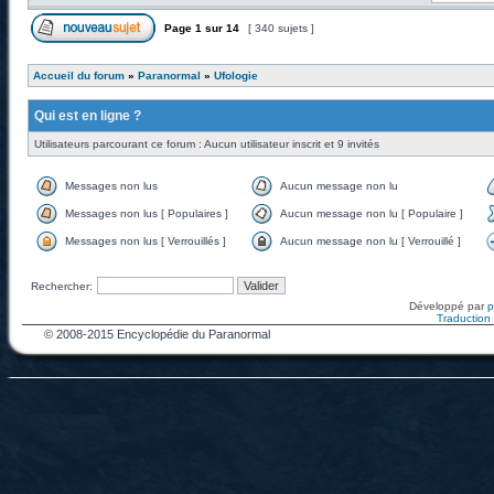
Page
1
sur
14
[ 340 sujets ]
Accueil du forum
»
Paranormal
»
Ufologie
Qui est en ligne ?
Utilisateurs parcourant ce forum : Aucun utilisateur inscrit et 9 invités
Messages non lus
Aucun message non lu
Messages non lus [ Populaires ]
Aucun message non lu [ Populaire ]
Messages non lus [ Verrouillés ]
Aucun message non lu [ Verrouillé ]
Rechercher:
Développé par
Traduction f
© 2008-2015 Encyclopédie du Paranormal