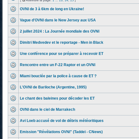
[
Atteindre la page:
1
...
13
,
14
,
15
]
OVNI de 3 à 6km de long en Ukraine!
Vague d'OVNI dans le New Jersey aux USA
2 juillet 2024 : La Journée mondiale des OVNI
Dimitri Medvedev et le reportage - Men in Black
Une conférence pour se préparer à recevoir ET
Rencontre entre un F-22 Raptor et un OVNI
Miami bouclée par la police à cause de ET ?
L'OVNI de Bariloche (Argentine, 1995)
Le chant des baleines pour décoder les ET
OVNI dans le ciel de Marrakech
Avi Loeb accusé de vol de débris météoritiques
Emission "Révélations OVNI" (Taddeï - CNews)