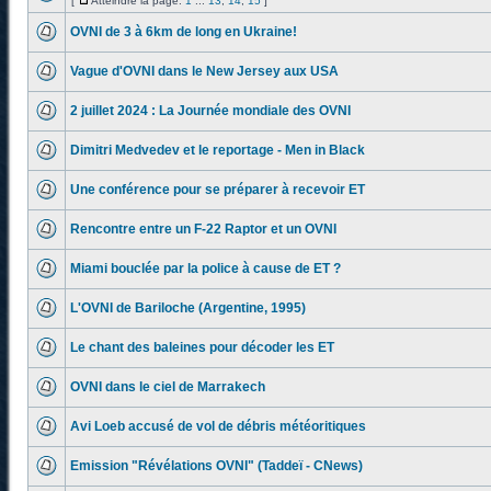
[
Atteindre la page:
1
...
13
,
14
,
15
]
OVNI de 3 à 6km de long en Ukraine!
Vague d'OVNI dans le New Jersey aux USA
2 juillet 2024 : La Journée mondiale des OVNI
Dimitri Medvedev et le reportage - Men in Black
Une conférence pour se préparer à recevoir ET
Rencontre entre un F-22 Raptor et un OVNI
Miami bouclée par la police à cause de ET ?
L'OVNI de Bariloche (Argentine, 1995)
Le chant des baleines pour décoder les ET
OVNI dans le ciel de Marrakech
Avi Loeb accusé de vol de débris météoritiques
Emission "Révélations OVNI" (Taddeï - CNews)