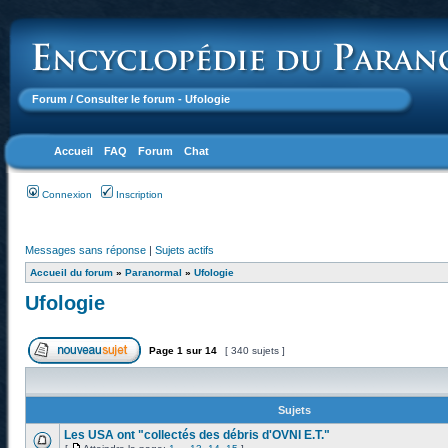
Forum
/ Consulter le forum - Ufologie
Accueil
FAQ
Forum
Chat
Connexion
Inscription
Messages sans réponse
|
Sujets actifs
Accueil du forum
»
Paranormal
»
Ufologie
Ufologie
Page
1
sur
14
[ 340 sujets ]
Sujets
Les USA ont "collectés des débris d'OVNI E.T."