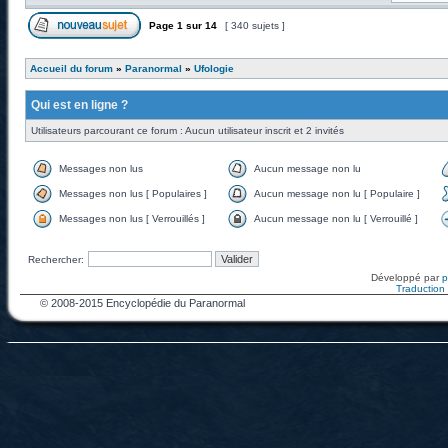
Page
1
sur
14
[ 340 sujets ]
Accueil du forum
»
Paranormal
»
Ufologie
Qui est en ligne ?
Utilisateurs parcourant ce forum : Aucun utilisateur inscrit et 2 invités
Messages non lus
Aucun message non lu
Messages non lus [ Populaires ]
Aucun message non lu [ Populaire ]
Messages non lus [ Verrouillés ]
Aucun message non lu [ Verrouillé ]
Rechercher:
Développé par
Traduction f
© 2008-2015 Encyclopédie du Paranormal