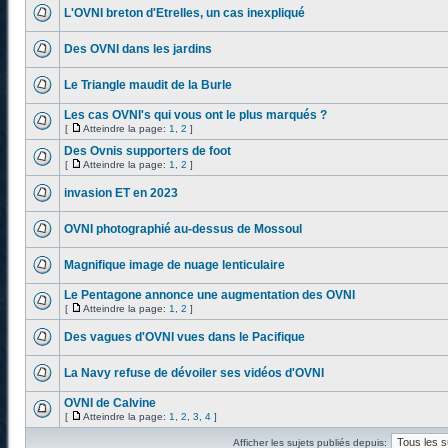
L'OVNI breton d'Etrelles, un cas inexpliqué
Des OVNI dans les jardins
Le Triangle maudit de la Burle
Les cas OVNI's qui vous ont le plus marqués ?
[
Atteindre la page:
1
,
2
]
Des Ovnis supporters de foot
[
Atteindre la page:
1
,
2
]
invasion ET en 2023
OVNI photographié au-dessus de Mossoul
Magnifique image de nuage lenticulaire
Le Pentagone annonce une augmentation des OVNI
[
Atteindre la page:
1
,
2
]
Des vagues d'OVNI vues dans le Pacifique
La Navy refuse de dévoiler ses vidéos d'OVNI
OVNI de Calvine
[
Atteindre la page:
1
,
2
,
3
,
4
]
Afficher les sujets publiés depuis: