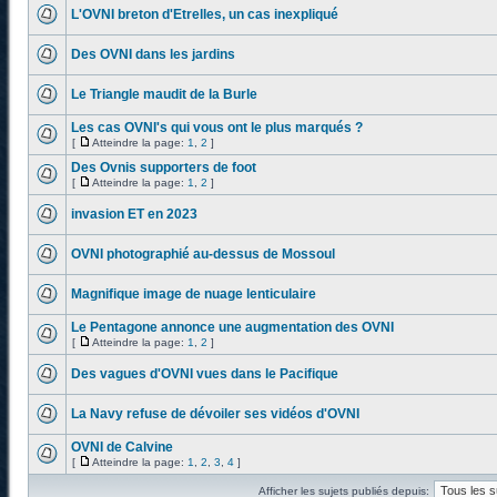
L'OVNI breton d'Etrelles, un cas inexpliqué
Des OVNI dans les jardins
Le Triangle maudit de la Burle
Les cas OVNI's qui vous ont le plus marqués ?
[
Atteindre la page:
1
,
2
]
Des Ovnis supporters de foot
[
Atteindre la page:
1
,
2
]
invasion ET en 2023
OVNI photographié au-dessus de Mossoul
Magnifique image de nuage lenticulaire
Le Pentagone annonce une augmentation des OVNI
[
Atteindre la page:
1
,
2
]
Des vagues d'OVNI vues dans le Pacifique
La Navy refuse de dévoiler ses vidéos d'OVNI
OVNI de Calvine
[
Atteindre la page:
1
,
2
,
3
,
4
]
Afficher les sujets publiés depuis: