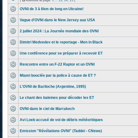
[
Atteindre la page:
1
...
13
,
14
,
15
]
OVNI de 3 à 6km de long en Ukraine!
Vague d'OVNI dans le New Jersey aux USA
2 juillet 2024 : La Journée mondiale des OVNI
Dimitri Medvedev et le reportage - Men in Black
Une conférence pour se préparer à recevoir ET
Rencontre entre un F-22 Raptor et un OVNI
Miami bouclée par la police à cause de ET ?
L'OVNI de Bariloche (Argentine, 1995)
Le chant des baleines pour décoder les ET
OVNI dans le ciel de Marrakech
Avi Loeb accusé de vol de débris météoritiques
Emission "Révélations OVNI" (Taddeï - CNews)