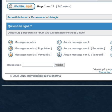
Page
1
sur
14
[ 340 sujets ]
Accueil du forum
»
Paranormal
»
Ufologie
Qui est en ligne ?
Utilisateurs parcourant ce forum : Aucun utilisateur inscrit et 1 invité
Messages non lus
Aucun message non lu
Messages non lus [ Populaires ]
Aucun message non lu [ Populaire ]
Messages non lus [ Verrouillés ]
Aucun message non lu [ Verrouillé ]
Rechercher:
Développé par
Traduction f
© 2008-2015 Encyclopédie du Paranormal