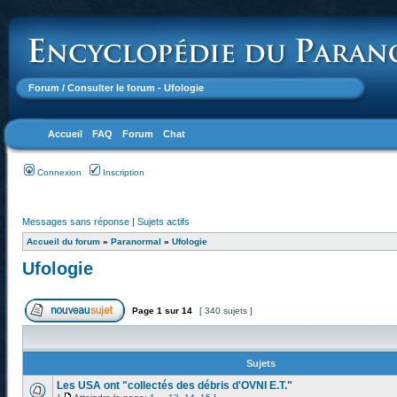
Forum
/ Consulter le forum - Ufologie
Accueil
FAQ
Forum
Chat
Connexion
Inscription
Messages sans réponse
|
Sujets actifs
Accueil du forum
»
Paranormal
»
Ufologie
Ufologie
Page
1
sur
14
[ 340 sujets ]
Sujets
Les USA ont "collectés des débris d'OVNI E.T."