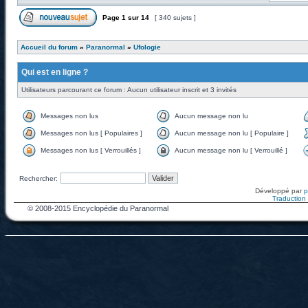
Page
1
sur
14
[ 340 sujets ]
Accueil du forum
»
Paranormal
»
Ufologie
Qui est en ligne ?
Utilisateurs parcourant ce forum : Aucun utilisateur inscrit et 3 invités
Messages non lus
Aucun message non lu
Messages non lus [ Populaires ]
Aucun message non lu [ Populaire ]
Messages non lus [ Verrouillés ]
Aucun message non lu [ Verrouillé ]
Rechercher:
Développé par
Traduction f
© 2008-2015 Encyclopédie du Paranormal