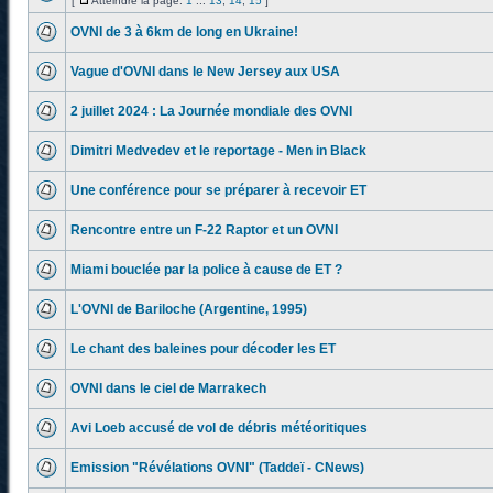
[
Atteindre la page:
1
...
13
,
14
,
15
]
OVNI de 3 à 6km de long en Ukraine!
Vague d'OVNI dans le New Jersey aux USA
2 juillet 2024 : La Journée mondiale des OVNI
Dimitri Medvedev et le reportage - Men in Black
Une conférence pour se préparer à recevoir ET
Rencontre entre un F-22 Raptor et un OVNI
Miami bouclée par la police à cause de ET ?
L'OVNI de Bariloche (Argentine, 1995)
Le chant des baleines pour décoder les ET
OVNI dans le ciel de Marrakech
Avi Loeb accusé de vol de débris météoritiques
Emission "Révélations OVNI" (Taddeï - CNews)