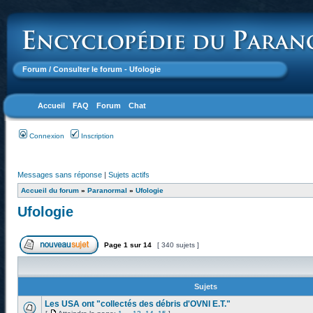
Forum
/ Consulter le forum - Ufologie
Accueil
FAQ
Forum
Chat
Connexion
Inscription
Messages sans réponse
|
Sujets actifs
Accueil du forum
»
Paranormal
»
Ufologie
Ufologie
Page
1
sur
14
[ 340 sujets ]
Sujets
Les USA ont "collectés des débris d'OVNI E.T."