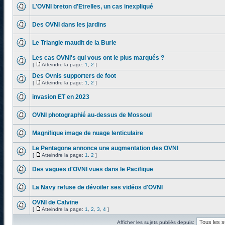
L'OVNI breton d'Etrelles, un cas inexpliqué
Des OVNI dans les jardins
Le Triangle maudit de la Burle
Les cas OVNI's qui vous ont le plus marqués ?
[
Atteindre la page:
1
,
2
]
Des Ovnis supporters de foot
[
Atteindre la page:
1
,
2
]
invasion ET en 2023
OVNI photographié au-dessus de Mossoul
Magnifique image de nuage lenticulaire
Le Pentagone annonce une augmentation des OVNI
[
Atteindre la page:
1
,
2
]
Des vagues d'OVNI vues dans le Pacifique
La Navy refuse de dévoiler ses vidéos d'OVNI
OVNI de Calvine
[
Atteindre la page:
1
,
2
,
3
,
4
]
Afficher les sujets publiés depuis: