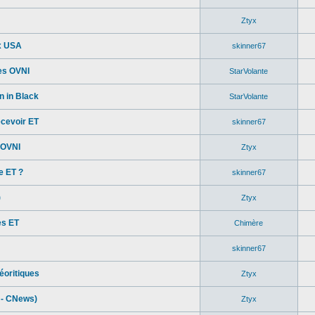
Ztyx
x USA
skinner67
des OVNI
StarVolante
n in Black
StarVolante
ecevoir ET
skinner67
 OVNI
Ztyx
e ET ?
skinner67
)
Ztyx
es ET
Chimère
skinner67
éoritiques
Ztyx
 - CNews)
Ztyx