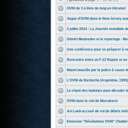
[
Atteindre la page:
1
...
13
,
14
,
15
]
OVNI de 3 à 6km de long en Ukraine!
Vague d'OVNI dans le New Jersey au
2 juillet 2024 : La Journée mondiale 
Dimitri Medvedev et le reportage - Me
Une conférence pour se préparer à r
Rencontre entre un F-22 Raptor et un
Miami bouclée par la police à cause d
L'OVNI de Bariloche (Argentine, 1995
Le chant des baleines pour décoder l
OVNI dans le ciel de Marrakech
Avi Loeb accusé de vol de débris mét
Emission "Révélations OVNI" (Taddeï