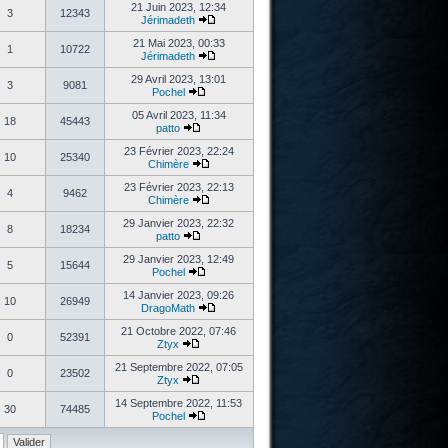
21 Juin 2023, 12:34
3
12343
Jérimadeth
21 Mai 2023, 00:33
1
10722
Jérimadeth
29 Avril 2023, 13:01
3
9081
Pochel
05 Avril 2023, 11:34
18
45443
patto
23 Février 2023, 22:24
10
25340
Chimère
23 Février 2023, 22:13
4
9462
Chimère
29 Janvier 2023, 22:32
8
18234
patto
29 Janvier 2023, 12:49
5
15644
Pochel
14 Janvier 2023, 09:26
10
26949
DragoMath
21 Octobre 2022, 07:46
0
52391
Ztyx
21 Septembre 2022, 07:05
0
23502
Ztyx
14 Septembre 2022, 11:53
30
74485
Pochel