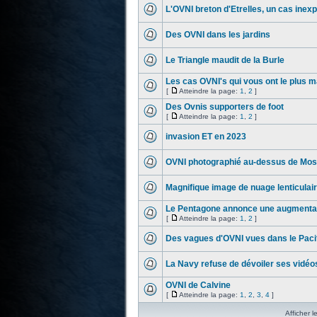
L'OVNI breton d'Etrelles, un cas inexp
Des OVNI dans les jardins
Le Triangle maudit de la Burle
Les cas OVNI's qui vous ont le plus 
[
Atteindre la page:
1
,
2
]
Des Ovnis supporters de foot
[
Atteindre la page:
1
,
2
]
invasion ET en 2023
OVNI photographié au-dessus de Mos
Magnifique image de nuage lenticulai
Le Pentagone annonce une augmenta
[
Atteindre la page:
1
,
2
]
Des vagues d'OVNI vues dans le Paci
La Navy refuse de dévoiler ses vidéo
OVNI de Calvine
[
Atteindre la page:
1
,
2
,
3
,
4
]
Afficher l