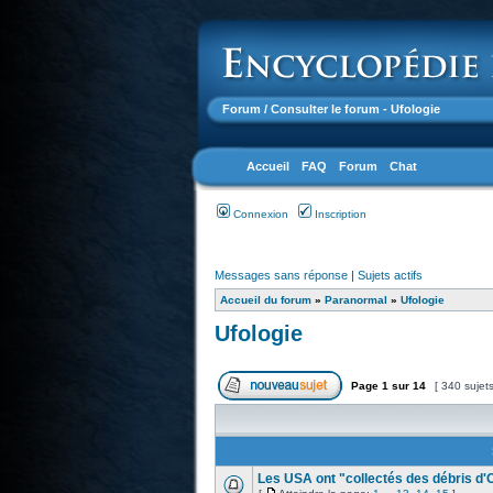
Forum
/ Consulter le forum - Ufologie
Accueil
FAQ
Forum
Chat
Connexion
Inscription
Messages sans réponse
|
Sujets actifs
Accueil du forum
»
Paranormal
»
Ufologie
Ufologie
Page
1
sur
14
[ 340 sujet
Les USA ont "collectés des débris d'O