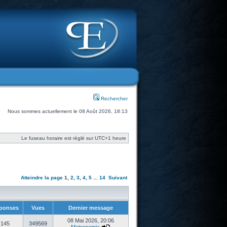
Rechercher
Nous sommes actuellement le 08 Août 2026, 18:13
Le fuseau horaire est réglé sur UTC+1 heure
Atteindre la page
1
,
2
,
3
,
4
,
5
...
14
Suivant
ponses
Vues
Dernier message
08 Mai 2026, 20:06
145
349569