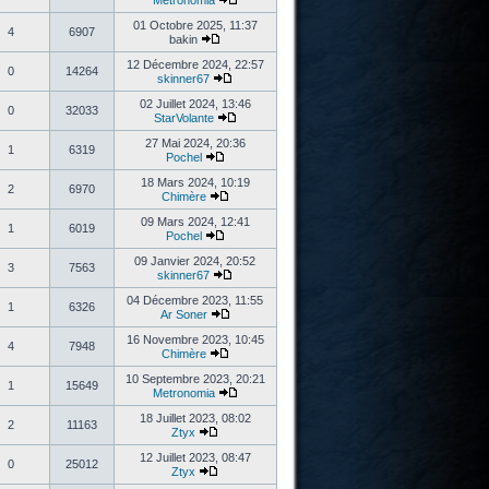
Metronomia
01 Octobre 2025, 11:37
4
6907
bakin
12 Décembre 2024, 22:57
0
14264
skinner67
02 Juillet 2024, 13:46
0
32033
StarVolante
27 Mai 2024, 20:36
1
6319
Pochel
18 Mars 2024, 10:19
2
6970
Chimère
09 Mars 2024, 12:41
1
6019
Pochel
09 Janvier 2024, 20:52
3
7563
skinner67
04 Décembre 2023, 11:55
1
6326
Ar Soner
16 Novembre 2023, 10:45
4
7948
Chimère
10 Septembre 2023, 20:21
1
15649
Metronomia
18 Juillet 2023, 08:02
2
11163
Ztyx
12 Juillet 2023, 08:47
0
25012
Ztyx