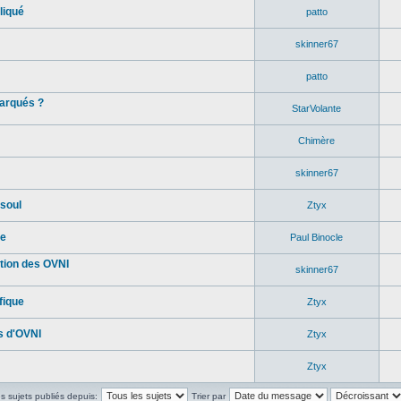
liqué
patto
skinner67
patto
marqués ?
StarVolante
Chimère
skinner67
soul
Ztyx
re
Paul Binocle
tion des OVNI
skinner67
fique
Ztyx
s d'OVNI
Ztyx
Ztyx
es sujets publiés depuis:
Trier par