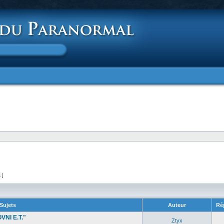
s ]
Sujets
Auteur
Ré
VNI E.T."
Ztyx